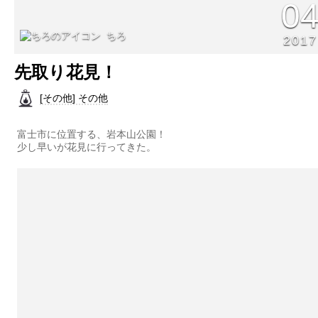
0
ちろ
2017
先取り花見！
[その他] その他
富士市に位置する、岩本山公園！
少し早いが花見に行ってきた。