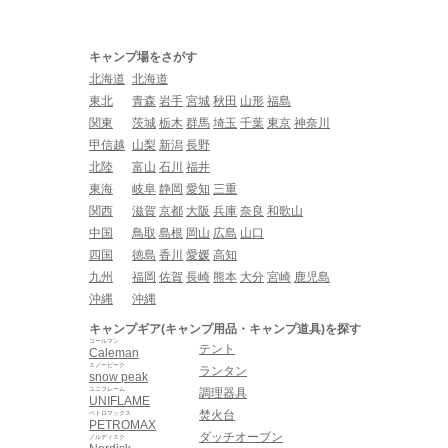
キャンプ場をさがす
北海道
北海道
東北
青森
岩手
宮城
秋田
山形
福島
関東
茨城
栃木
群馬
埼玉
千葉
東京
神奈川
甲信越
山梨
新潟
長野
北陸
富山
石川
福井
東海
岐阜
静岡
愛知
三重
関西
滋賀
京都
大阪
兵庫
奈良
和歌山
中国
鳥取
島根
岡山
広島
山口
四国
徳島
香川
愛媛
高知
九州
福岡
佐賀
長崎
熊本
大分
宮崎
鹿児島
沖縄
沖縄
キャンプギア(キャンプ用品・キャンプ道具)を探す
コールマン
テント
Caleman
スノーピーク
ランタン
snow peak
ユニフレーム
調理器具
UNIFLAME
焚火台
ペトロマックス
PETROMAX
ダッチオーブン
ノルディスク