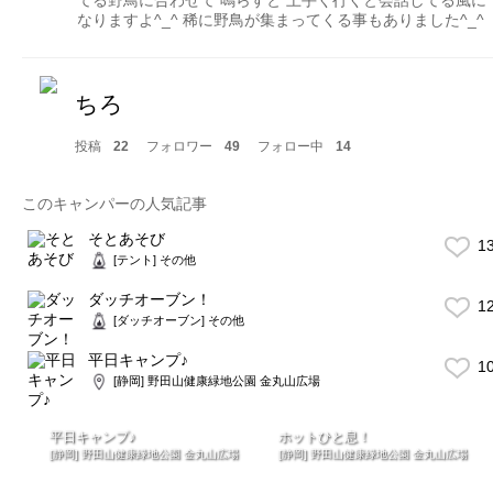
なりますよ^_^ 稀に野鳥が集まってくる事もありました^_^
ちろ
投稿
22
フォロワー
49
フォロー中
14
このキャンパーの人気記事
そとあそび
1
[テント] その他
ダッチオーブン！
1
[ダッチオーブン] その他
平日キャンプ♪
1
[静岡] 野田山健康緑地公園 金丸山広場
平日キャンプ♪
ホットひと息！
[静岡] 野田山健康緑地公園 金丸山広場
[静岡] 野田山健康緑地公園 金丸山広場