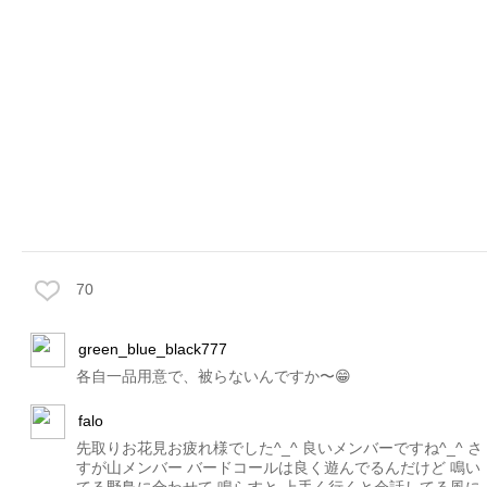
70
green_blue_black777
各自一品用意で、被らないんですか〜😁
falo
先取りお花見お疲れ様でした^_^ 良いメンバーですね^_^ さ
すが山メンバー バードコールは良く遊んでるんだけど 鳴い
てる野鳥に合わせて 鳴らすと 上手く行くと会話してる風に