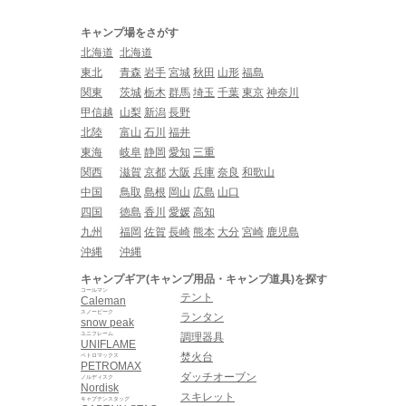
キャンプ場をさがす
北海道
北海道
東北
青森
岩手
宮城
秋田
山形
福島
関東
茨城
栃木
群馬
埼玉
千葉
東京
神奈川
甲信越
山梨
新潟
長野
北陸
富山
石川
福井
東海
岐阜
静岡
愛知
三重
関西
滋賀
京都
大阪
兵庫
奈良
和歌山
中国
鳥取
島根
岡山
広島
山口
四国
徳島
香川
愛媛
高知
九州
福岡
佐賀
長崎
熊本
大分
宮崎
鹿児島
沖縄
沖縄
キャンプギア(キャンプ用品・キャンプ道具)を探す
コールマン
テント
Caleman
スノーピーク
ランタン
snow peak
ユニフレーム
調理器具
UNIFLAME
焚火台
ペトロマックス
PETROMAX
ダッチオーブン
ノルディスク
Nordisk
スキレット
キャプテンスタッグ