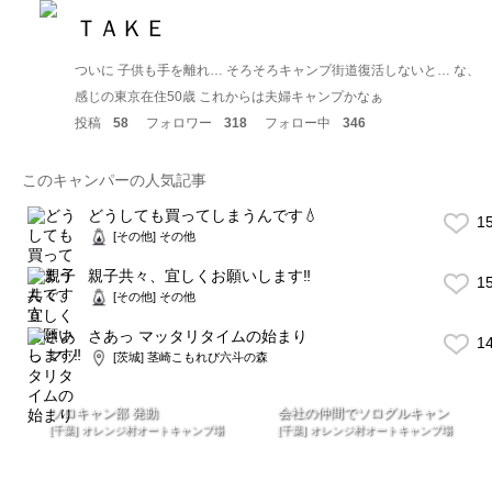
ＴＡＫＥ
ついに 子供も手を離れ… そろそろキャンプ街道復活しないと… な、
感じの東京在住50歳 これからは夫婦キャンプかなぁ
投稿
58
フォロワー
318
フォロー中
346
このキャンパーの人気記事
どうしても買ってしまうんです💧
1
[その他] その他
親子共々、宜しくお願いします‼️
1
[その他] その他
さあっ マッタリタイムの始まり
1
[茨城] 茎崎こもれび六斗の森
ソロキャン部 発動
会社の仲間でソログルキャン
[千葉] オレンジ村オートキャンプ場
[千葉] オレンジ村オートキャンプ場