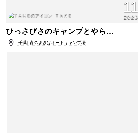
1
ＴＡＫＥ
202
ひっさびさのキャンプとやら…
[千葉] 森のまきばオートキャンプ場