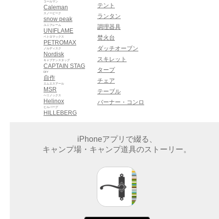
コールマン
テント
Caleman
スノーピーク
ランタン
snow peak
ユニフレーム
調理器具
UNIFLAME
焚火台
ペトロマックス
PETROMAX
ダッチオーブン
ノルディスク
Nordisk
スキレット
キャプテンスタッグ
CAPTAIN STAG
タープ
DIY
自作
チェア
エムエスアール
MSR
テーブル
ヘリノックス
Helinox
バーナー・コンロ
ヒルバーグ
HILLEBERG
iPhoneアプリで綴る、
キャンプ場・キャンプ道具のストーリー。