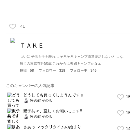
41
ＴＡＫＥ
ついに 子供も手を離れ… そろそろキャンプ街道復活しないと… な、
感じの東京在住50歳 これからは夫婦キャンプかなぁ
投稿
58
フォロワー
318
フォロー中
346
このキャンパーの人気記事
どうしても買ってしまうんです💧
1
[その他] その他
親子共々、宜しくお願いします‼️
1
[その他] その他
さあっ マッタリタイムの始まり
1