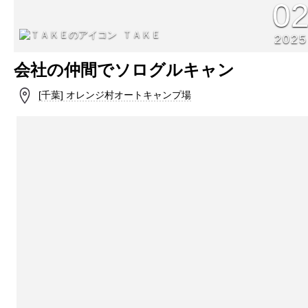
0
ＴＡＫＥ
2025
会社の仲間でソログルキャン
[千葉] オレンジ村オートキャンプ場