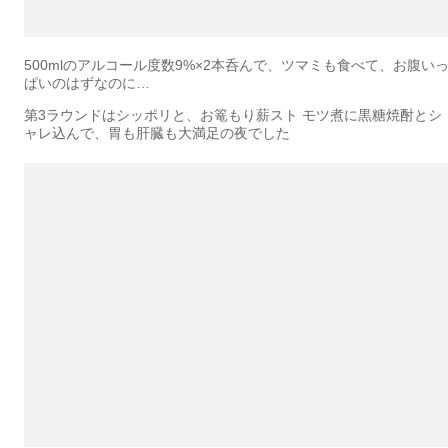
500mlのアルコール度数9%×2本呑んで、ツマミも食べて、お腹い
ぱいのはずなのに…
第3ラウンドはシッポリと、お篭もり薪スト モツ煮に黒糖焼酎とシ
ャレ込んで、胃も肝臓も大満足の夜でした