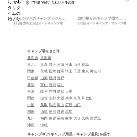
[茨城] 茎崎こもれび六斗の森
ひっさびさのキャンプとやら…
20年振りのキャンプ場で……
[千葉] 森のまきばオートキャンプ場
[千葉] オートキャンプ・フルーツ村
キャンプ場をさがす
北海道
北海道
東北
青森
岩手
宮城
秋田
山形
福島
関東
茨城
栃木
群馬
埼玉
千葉
東京
神奈川
甲信越
山梨
新潟
長野
北陸
富山
石川
福井
東海
岐阜
静岡
愛知
三重
関西
滋賀
京都
大阪
兵庫
奈良
和歌山
中国
鳥取
島根
岡山
広島
山口
四国
徳島
香川
愛媛
高知
九州
福岡
佐賀
長崎
熊本
大分
宮崎
鹿児島
沖縄
沖縄
キャンプギア(キャンプ用品・キャンプ道具)を探す