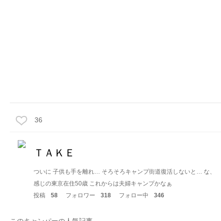
36
ＴＡＫＥ
ついに 子供も手を離れ… そろそろキャンプ街道復活しないと… な、
感じの東京在住50歳 これからは夫婦キャンプかなぁ
投稿
58
フォロワー
318
フォロー中
346
このキャンパーの人気記事