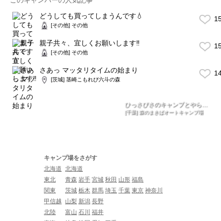
どうしても買ってしまうんです💧
1
[その他] その他
親子共々、宜しくお願いします‼️
1
[その他] その他
さあっ マッタリタイムの始まり
1
[茨城] 茎崎こもれび六斗の森
ひっさびさのキャンプとやら…
[千葉] 森のまきばオートキャンプ場
キャンプ場をさがす
北海道
北海道
東北
青森
岩手
宮城
秋田
山形
福島
関東
茨城
栃木
群馬
埼玉
千葉
東京
神奈川
甲信越
山梨
新潟
長野
北陸
富山
石川
福井