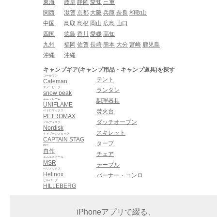
東海
岐阜
静岡
愛知
三重
関西
滋賀
京都
大阪
兵庫
奈良
和歌山
中国
鳥取
島根
岡山
広島
山口
四国
徳島
香川
愛媛
高知
九州
福岡
佐賀
長崎
熊本
大分
宮崎
鹿児島
沖縄
沖縄
キャンプギア(キャンプ用品・キャンプ道具)を探す
コールマン
テント
Caleman
スノーピーク
ランタン
snow peak
ユニフレーム
調理器具
UNIFLAME
焚火台
ペトロマックス
PETROMAX
ダッチオーブン
ノルディスク
Nordisk
スキレット
キャプテンスタッグ
CAPTAIN STAG
タープ
DIY
自作
チェア
エムエスアール
MSR
テーブル
ヘリノックス
Helinox
バーナー・コンロ
ヒルバーグ
HILLEBERG
iPhoneアプリで綴る、