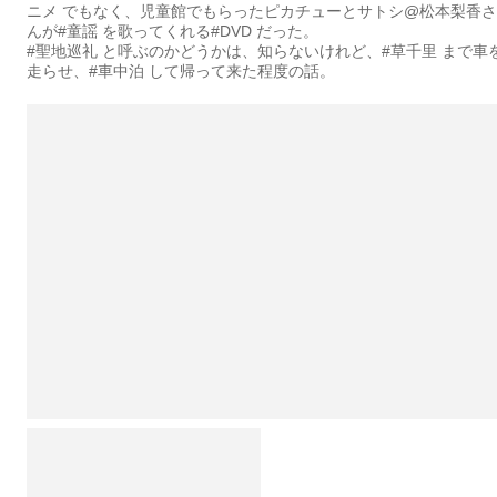
ニメ でもなく、児童館でもらったピカチューとサトシ@松本梨香さ
んが#童謡 を歌ってくれる#DVD だった。
#聖地巡礼 と呼ぶのかどうかは、知らないけれど、#草千里 まで車
走らせ、#車中泊 して帰って来た程度の話。