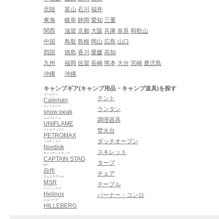
北陸
富山
石川
福井
東海
岐阜
静岡
愛知
三重
関西
滋賀
京都
大阪
兵庫
奈良
和歌山
中国
鳥取
島根
岡山
広島
山口
四国
徳島
香川
愛媛
高知
九州
福岡
佐賀
長崎
熊本
大分
宮崎
鹿児島
沖縄
沖縄
キャンプギア(キャンプ用品・キャンプ道具)を探す
コールマン
テント
Caleman
スノーピーク
ランタン
snow peak
ユニフレーム
調理器具
UNIFLAME
焚火台
ペトロマックス
PETROMAX
ダッチオーブン
ノルディスク
Nordisk
スキレット
キャプテンスタッグ
CAPTAIN STAG
タープ
DIY
自作
チェア
エムエスアール
MSR
テーブル
ヘリノックス
Helinox
バーナー・コンロ
ヒルバーグ
HILLEBERG