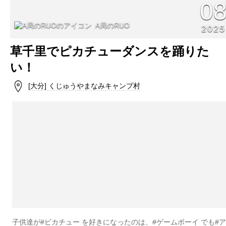
0
A局のRUO
2025
草千里でピカチューダンスを踊りた
い！
[大分] くじゅうやまなみキャンプ村
子供達が#ピカチュー を好きになったのは、#ゲームボーイ でも#ア