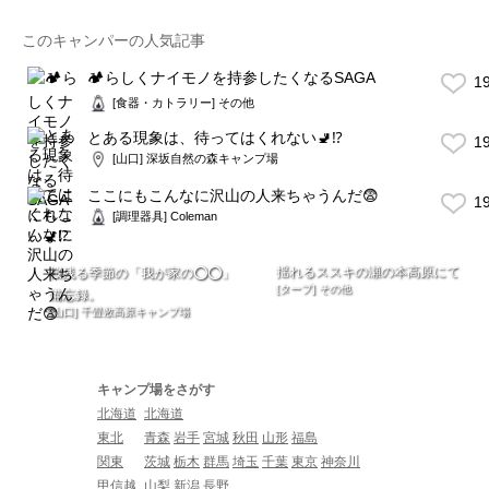
このキャンパーの人気記事
🏕らしくナイモノを持参したくなるSAGA
1
[食器・カトラリー] その他
とある現象は、待ってはくれない🚽⁉️
1
[山口] 深坂自然の森キャンプ場
ここにもこんなに沢山の人来ちゃうんだ😨
1
[調理器具] Coleman
揺れるススキの瀬の本高原にて
桜残る季節の「我が家の⭕️⭕️」
[タープ] その他
備忘録。
[山口] 千畳敷高原キャンプ場
キャンプ場をさがす
北海道
北海道
東北
青森
岩手
宮城
秋田
山形
福島
関東
茨城
栃木
群馬
埼玉
千葉
東京
神奈川
甲信越
山梨
新潟
長野