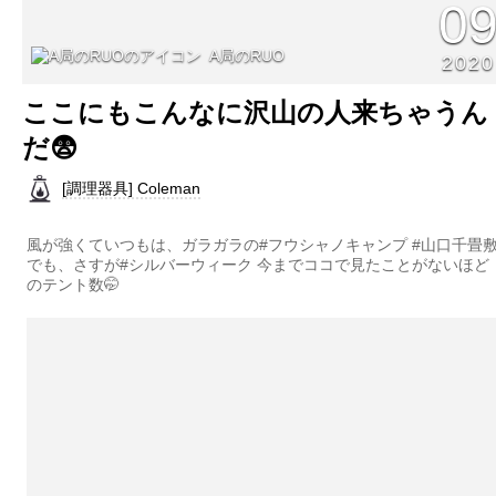
0
A局のRUO
2020
ここにもこんなに沢山の人来ちゃうん
だ😨
[調理器具] Coleman
風が強くていつもは、ガラガラの#フウシャノキャンプ #山口千畳
でも、さすが#シルバーウィーク 今までココで見たことがないほど
のテント数🤭