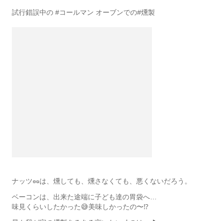
試行錯誤中の #コールマン オーブンでの#燻製
ナッツ🥜は、燻しても、燻さなくても、悪くないだろう。
ベーコンは、出来た途端に子ども達の胃袋へ…
味見くらいしたかった😅美味しかったの〜⁉️