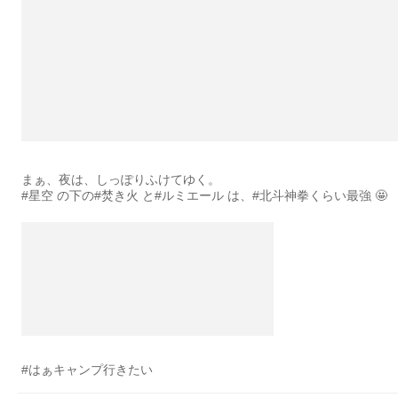
まぁ、夜は、しっぽりふけてゆく。
#星空 の下の#焚き火 と#ルミエール は、#北斗神拳くらい最強 🤩
#はぁキャンプ行きたい