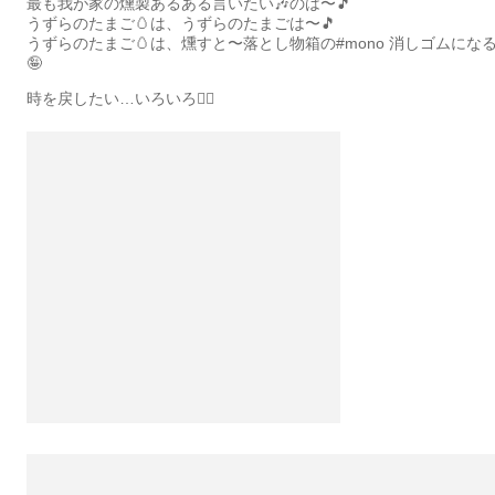
最も我が家の燻製あるある言いたい🎶のは〜🎵
うずらのたまご🥚は、うずらのたまごは〜🎵
うずらのたまご🥚は、燻すと〜落とし物箱の#mono 消しゴムにな
🤪
時を戻したい…いろいろ🧟‍♂️