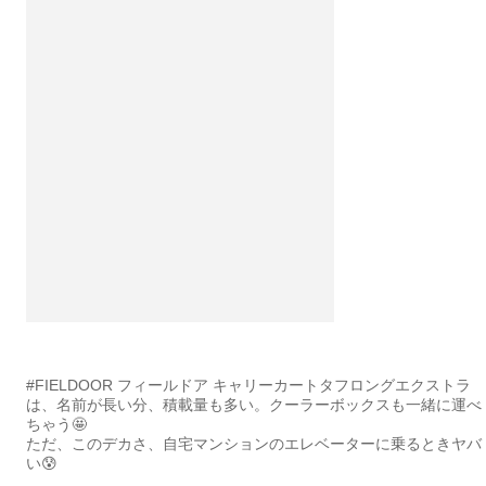
#FIELDOOR フィールドア キャリーカートタフロングエクストラ
は、名前が長い分、積載量も多い。クーラーボックスも一緒に運べ
ちゃう🤩
ただ、このデカさ、自宅マンションのエレベーターに乗るときヤバ
い😰