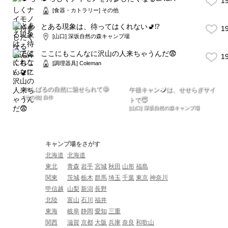
1
[食器・カトラリー] その他
とある現象は、待ってはくれない🚽⁉️
1
[山口] 深坂自然の森キャンプ場
ここにもこんなに沢山の人来ちゃうんだ😨
1
[調理器具] Coleman
やんばるの自然に魅せられて🤩
午後キャン🏕は、せせらぎサイ
[その他] 自作
トで😇
[山口] 深坂自然の森キャンプ場
キャンプ場をさがす
北海道
北海道
東北
青森
岩手
宮城
秋田
山形
福島
関東
茨城
栃木
群馬
埼玉
千葉
東京
神奈川
甲信越
山梨
新潟
長野
北陸
富山
石川
福井
東海
岐阜
静岡
愛知
三重
関西
滋賀
京都
大阪
兵庫
奈良
和歌山