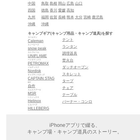
中国
鳥取
島根
岡山
広島
山口
四国
徳島
香川
愛媛
高知
九州
福岡
佐賀
長崎
熊本
大分
宮崎
鹿児島
沖縄
沖縄
キャンプギア(キャンプ用品・キャンプ道具)を探す
コールマン
テント
Caleman
スノーピーク
ランタン
snow peak
ユニフレーム
調理器具
UNIFLAME
焚火台
ペトロマックス
PETROMAX
ダッチオーブン
ノルディスク
Nordisk
スキレット
キャプテンスタッグ
CAPTAIN STAG
タープ
DIY
自作
チェア
エムエスアール
MSR
テーブル
ヘリノックス
Helinox
バーナー・コンロ
ヒルバーグ
HILLEBERG
iPhoneアプリで綴る、
キャンプ場・キャンプ道具のストーリー。