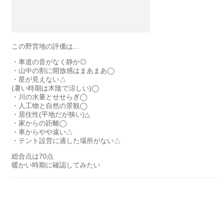
この野営地の評価は...
・車道の音がなく静か◎
・山中の割に開放感はまあまあ◯
・星が見えない△
(暑い時期は木陰で涼しい)◯
・川の水量とせせらぎ◯
・人工物と自然の景観◯
・居住性(平地だが狭い)△
・家からの距離◯
・車からやや遠い△
・テント設営に適した場所がない△
総合点は70点
暖かい時期に確認してみたい