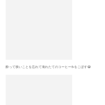
酔って狭いことを忘れて淹れたてのコーヒー☕️をこぼす😭