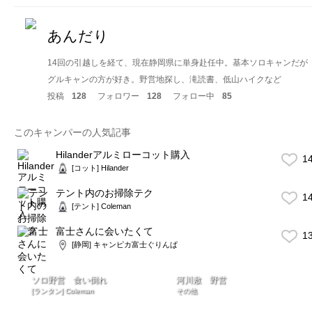
あんだり
14回の引越しを経て、現在静岡県に単身赴任中。基本ソロキャンだが
グルキャンの方が好き。野営地探し、滝読書、低山ハイクなど
投稿
128
フォロワー
128
フォロー中
85
このキャンパーの人気記事
Hilanderアルミローコット購入
1
[コット] Hilander
テント内のお掃除テク
1
[テント] Coleman
富士さんに会いたくて
1
[静岡] キャンピカ富士ぐりんぱ
ソロ野営 食い倒れ
河川敷 野営
[ランタン] Coleman
その他