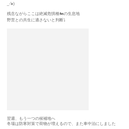
_-᷄๑)
残念ながらここは絶滅危惧種🏍️の生息地
野営との共生に適さないと判断⤵︎
翌週、もう一つの候補地へ
冬場は防寒対策で荷物が増えるので、また車中泊にしました