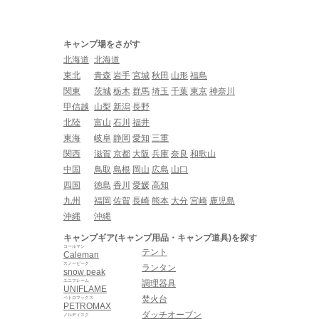
キャンプ場をさがす
北海道
北海道
東北
青森
岩手
宮城
秋田
山形
福島
関東
茨城
栃木
群馬
埼玉
千葉
東京
神奈川
甲信越
山梨
新潟
長野
北陸
富山
石川
福井
東海
岐阜
静岡
愛知
三重
関西
滋賀
京都
大阪
兵庫
奈良
和歌山
中国
鳥取
島根
岡山
広島
山口
四国
徳島
香川
愛媛
高知
九州
福岡
佐賀
長崎
熊本
大分
宮崎
鹿児島
沖縄
沖縄
キャンプギア(キャンプ用品・キャンプ道具)を探す
コールマン
テント
Caleman
スノーピーク
ランタン
snow peak
ユニフレーム
調理器具
UNIFLAME
焚火台
ペトロマックス
PETROMAX
ダッチオーブン
ノルディスク