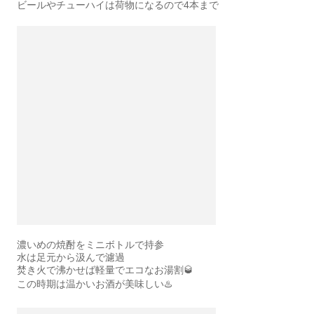
ビールやチューハイは荷物になるので4本まで
濃いめの焼酎をミニボトルで持参
水は足元から汲んで濾過
焚き火で沸かせば軽量でエコなお湯割🥃
この時期は温かいお酒が美味しい♨️