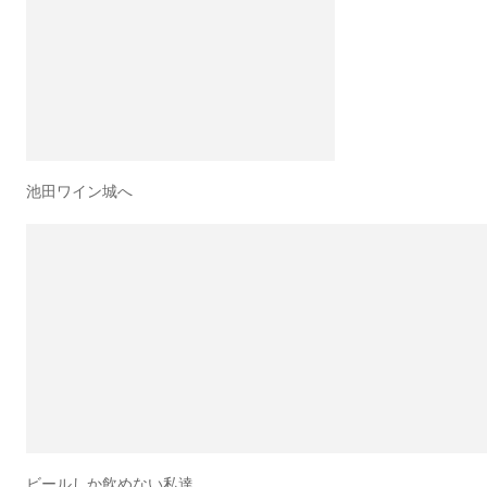
池田ワイン城へ
ビールしか飲めない私達…