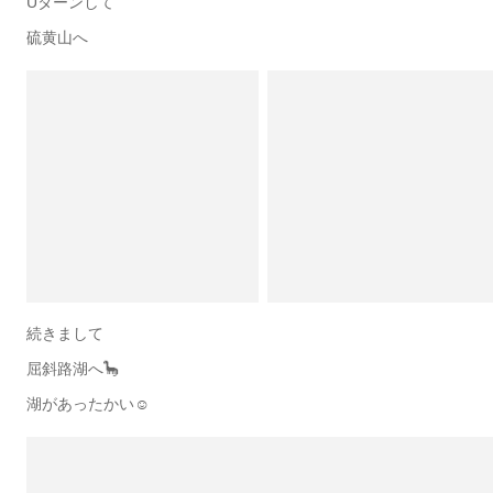
Uターンして
硫黄山へ
続きまして
屈斜路湖へ🦕
湖があったかい☺️