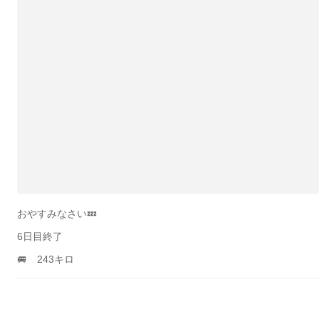
おやすみなさい💤
6日目終了
🚐 243キロ