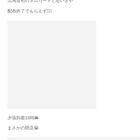
北海道初のダムカードと思いきや
配布終了でもらえず😮‍💨
夕張到着16時🚐
まさかの閉店😭