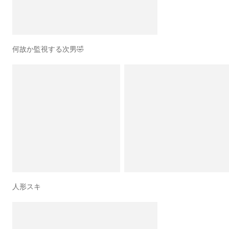
何故か監視する次男🤣
人形スキ