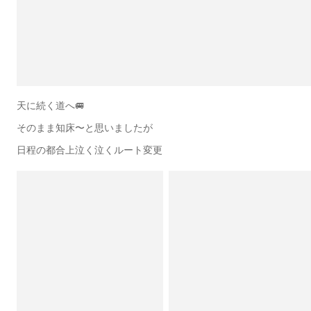
天に続く道へ🚐
そのまま知床〜と思いましたが
日程の都合上泣く泣くルート変更