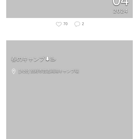
04
2024
70
2
春のキャンプ🌲🦢
[大分] 別府市営志高湖キャンプ場