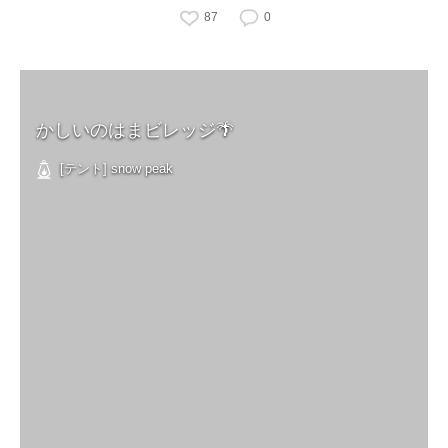
87
0
かしいのはまビレッジ🌴
[テント] snow peak