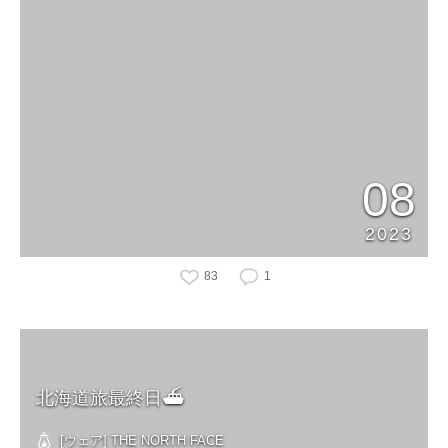
08
2023
83
1
北海道旅最終日⛴️
[ウェア] THE NORTH FACE