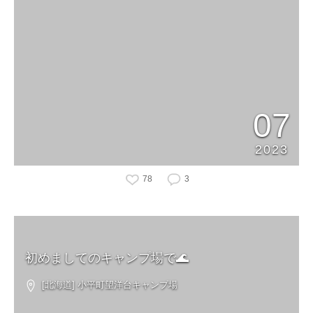
07
2023
78
3
初めましてのキャンプ場で🌊
[北海道] 小平町望洋台キャンプ場