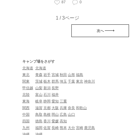
87
0
1 / 3ページ
次へ
キャンプ場をさがす
北海道
北海道
東北
青森
岩手
宮城
秋田
山形
福島
関東
茨城
栃木
群馬
埼玉
千葉
東京
神奈川
甲信越
山梨
新潟
長野
北陸
富山
石川
福井
東海
岐阜
静岡
愛知
三重
関西
滋賀
京都
大阪
兵庫
奈良
和歌山
中国
鳥取
島根
岡山
広島
山口
四国
徳島
香川
愛媛
高知
九州
福岡
佐賀
長崎
熊本
大分
宮崎
鹿児島
沖縄
沖縄