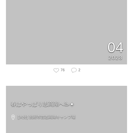
04
2023
76
2
春はやっぱり志高湖へ🦢☀️
[大分] 別府市営志高湖キャンプ場