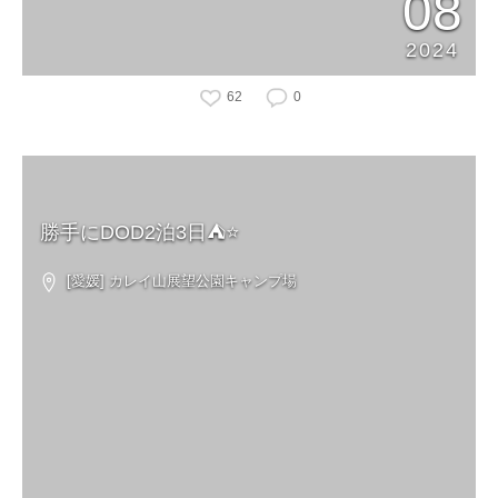
08
2024
62
0
勝手にDOD2泊3日⛺️⭐️
[愛媛] カレイ山展望公園キャンプ場