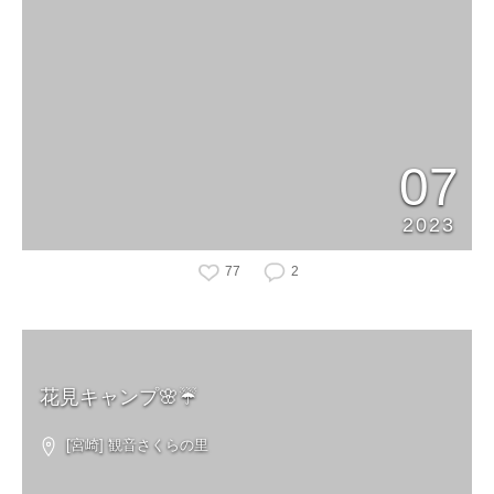
07
2023
77
2
花見キャンプ🌸☔️
[宮崎] 観音さくらの里