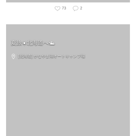
73
2
夏旅☀️北海道へ🛳️
[北海道] かなやま湖オートキャンプ場