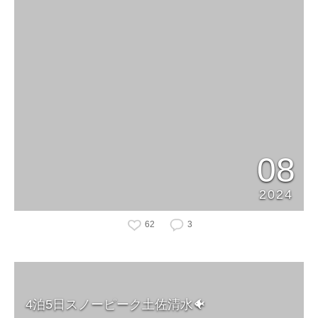
08
2024
62
3
4泊5日スノーピーク土佐清水🐠