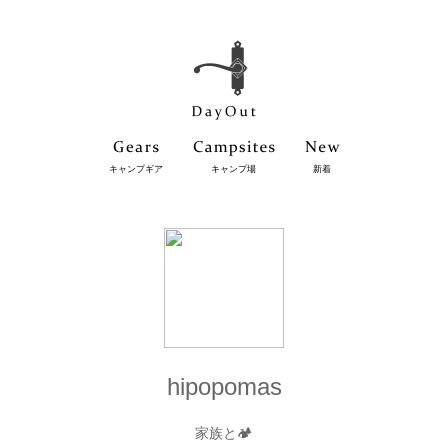
キャンプギア
キャンプ場
新着
hipopomas
家族と🏕️