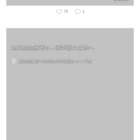
75
1
旭川動物園🐻‍❄️→四季彩の丘🌺へ
[北海道] 新十津川青少年交流キャンプ村