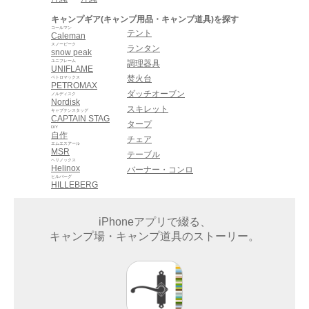
キャンプギア(キャンプ用品・キャンプ道具)を探す
コールマン
テント
Caleman
スノーピーク
ランタン
snow peak
ユニフレーム
調理器具
UNIFLAME
焚火台
ペトロマックス
PETROMAX
ダッチオーブン
ノルディスク
Nordisk
スキレット
キャプテンスタッグ
CAPTAIN STAG
タープ
DIY
自作
チェア
エムエスアール
MSR
テーブル
ヘリノックス
Helinox
バーナー・コンロ
ヒルバーグ
HILLEBERG
iPhoneアプリで綴る、
キャンプ場・キャンプ道具のストーリー。