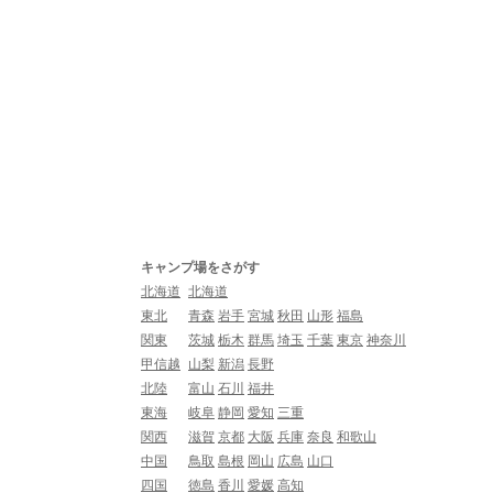
キャンプ場をさがす
北海道
北海道
東北
青森
岩手
宮城
秋田
山形
福島
関東
茨城
栃木
群馬
埼玉
千葉
東京
神奈川
甲信越
山梨
新潟
長野
北陸
富山
石川
福井
東海
岐阜
静岡
愛知
三重
関西
滋賀
京都
大阪
兵庫
奈良
和歌山
中国
鳥取
島根
岡山
広島
山口
四国
徳島
香川
愛媛
高知