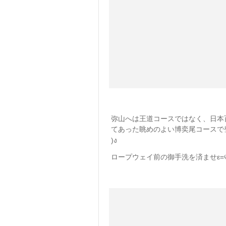
弥山へは王道コースではなく、日本
てあった眺めのよい博奕尾コースで
)ง
ロープウェイ前の御手洗を済ませε=୧⍢⃝୨𝑠𝑡