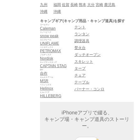
九州
福岡
佐賀
長崎
熊本
大分
宮崎
鹿児島
沖縄
沖縄
キャンプギア(キャンプ用品・キャンプ道具)を探す
コールマン
テント
Caleman
スノーピーク
ランタン
snow peak
ユニフレーム
調理器具
UNIFLAME
焚火台
ペトロマックス
PETROMAX
ダッチオーブン
ノルディスク
Nordisk
スキレット
キャプテンスタッグ
CAPTAIN STAG
タープ
DIY
自作
チェア
エムエスアール
MSR
テーブル
ヘリノックス
Helinox
バーナー・コンロ
ヒルバーグ
HILLEBERG
iPhoneアプリで綴る、
キャンプ場・キャンプ道具のストーリ
ー。