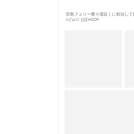
宮島フェリー乗り場近くに前泊して
⊂('ω'⊂ )))Σ≡GO!!