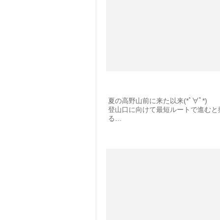
夏の高野山前に来た以来(*ﾟ∀ﾟ*)
登山口に向けて最短ルートで進むと
る…