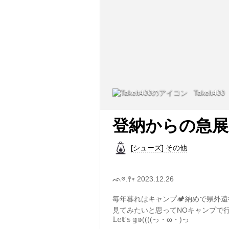
Takelt400
登納からの急展
[シューズ] その他
ᨒ𖡼.𖤣𖥧 2023.12.26
毎年暮れはキャンプ🏕納めで県外
見てみたいと思ってNOキャンプで
𝕃𝕖𝕥'𝕤 𝕘𝕠((((っ・ω・)っ