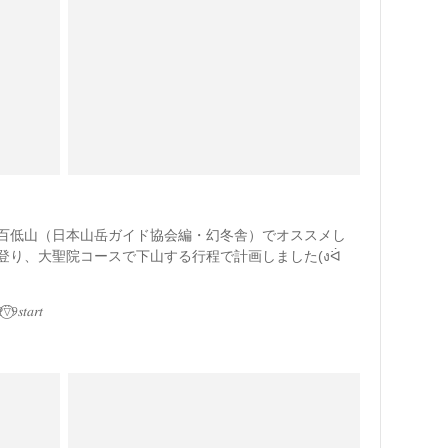
百低山（日本山岳ガイド協会編・幻冬舎）でオススメし
登り、大聖院コースで下山する行程で計画しました(งᐛ
𝑟𝑡