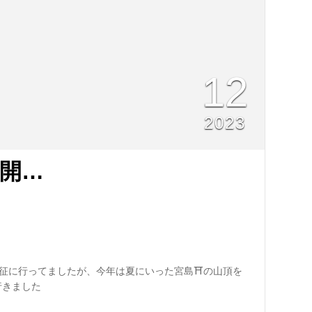
12
2023
開…
遠征に行ってましたが、今年は夏にいった宮島⛩の山頂を
行きました