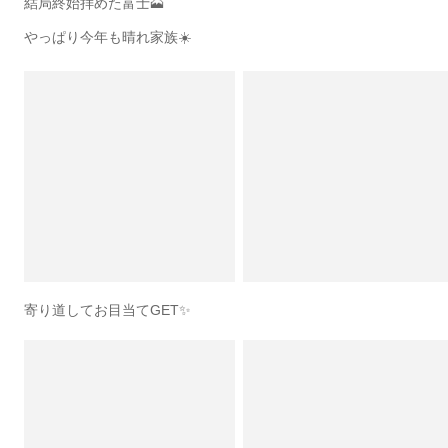
結局終始拝めた富士🗻
やっぱり今年も晴れ家族☀️
寄り道してお目当てGET✨