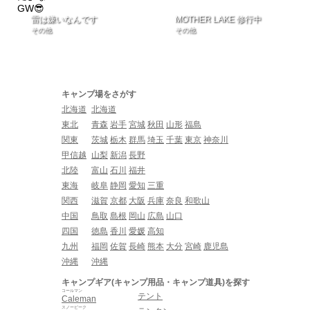
雷は嫌いなんです
MOTHER LAKE 修行中
その他
その他
キャンプ場をさがす
北海道
北海道
東北
青森
岩手
宮城
秋田
山形
福島
関東
茨城
栃木
群馬
埼玉
千葉
東京
神奈川
甲信越
山梨
新潟
長野
北陸
富山
石川
福井
東海
岐阜
静岡
愛知
三重
関西
滋賀
京都
大阪
兵庫
奈良
和歌山
中国
鳥取
島根
岡山
広島
山口
四国
徳島
香川
愛媛
高知
九州
福岡
佐賀
長崎
熊本
大分
宮崎
鹿児島
沖縄
沖縄
キャンプギア(キャンプ用品・キャンプ道具)を探す
コールマン
テント
Caleman
スノーピーク