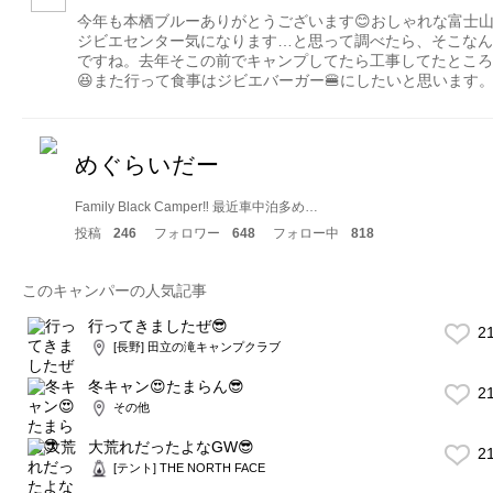
今年も本栖ブルーありがとうございます😊おしゃれな富士
ジビエセンター気になります…と思って調べたら、そこなん
ですね。去年そこの前でキャンプしてたら工事してたところ
😆また行って食事はジビエバーガー🍔にしたいと思います
めぐらいだー
Family Black Camper‼︎ 最近車中泊多め…
投稿
246
フォロワー
648
フォロー中
818
このキャンパーの人気記事
行ってきましたぜ😎
2
[長野] 田立の滝キャンプクラブ
冬キャン😍たまらん😎
2
その他
大荒れだったよなGW😎
2
[テント] THE NORTH FACE