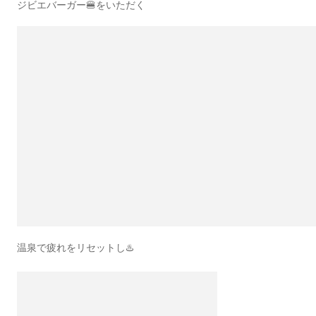
ジビエバーガー🍔をいただく
温泉で疲れをリセットし♨️