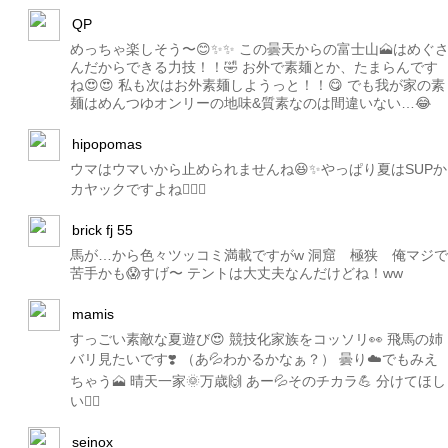
QP
めっちゃ楽しそう〜😊✨✨ この曇天からの富士山🗻はめぐ
んだからできる力技！！🤣 お外で素麺とか、たまらんです
ね😍😍 私も次はお外素麺しようっと！！😋 でも我が家の素
麺はめんつゆオンリーの地味&質素なのは間違いない…😂
hipopomas
ウマはウマいから止められませんね😆✨やっぱり夏はSUPか
カヤックですよね🏄‍♂️✨
brick fj 55
馬が…から色々ツッコミ満載ですがw 洞窟 極狭 俺マジで
苦手かも😱すげ〜 テントは大丈夫なんだけどね！ww
mamis
すっごい素敵な夏遊び😍 競技化家族をコッソリ👀 飛馬の姉
バリ見たいです❣️ （あ💦わかるかなぁ？） 曇り☁️でもみえ
ちゃう🗻 晴天一家🌞万歳🙌 あー💦そのチカラ💪 分けてほし
い🙇‍♀️
seinox