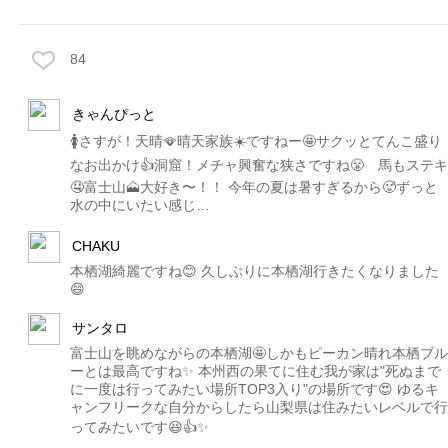
84
きゃんぴっと
🚺さすが！天晴🪭晴天家族☀️ですねー🤩サクッとてんこ盛り
なお出かけ👍洞窟！メチャ興奮な狭さですね😤 馬もステキ
🤤富士山🗻大好き〜！！ 今年の夏は暑すぎるから🥵ずっと
水の中にいたい感じ…
CHAKU
本栖湖綺麗ですね😊 久しぶりに本栖湖行きたくなりました
😄
サンタロ
富士山を眺めながらの本栖湖🤩しかもピーカン晴れ本栖ブル
ーとは最高ですね✨️ 本州西の果てに住む我が家は"死ぬまで
に一度は行ってみたい場所TOP3入り"の場所です😍 ゆるキ
ャンフリークな自分からしたら山梨県は住みたいレベルで行
ってみたいです😆👍✨