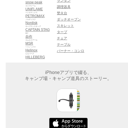
ランタン
snow peak
ユニフレーム
調理器具
UNIFLAME
焚火台
ペトロマックス
PETROMAX
ダッチオーブン
ノルディスク
Nordisk
スキレット
キャプテンスタッグ
CAPTAIN STAG
タープ
DIY
自作
チェア
エムエスアール
MSR
テーブル
ヘリノックス
Helinox
バーナー・コンロ
ヒルバーグ
HILLEBERG
iPhoneアプリで綴る、
キャンプ場・キャンプ道具のストーリー。