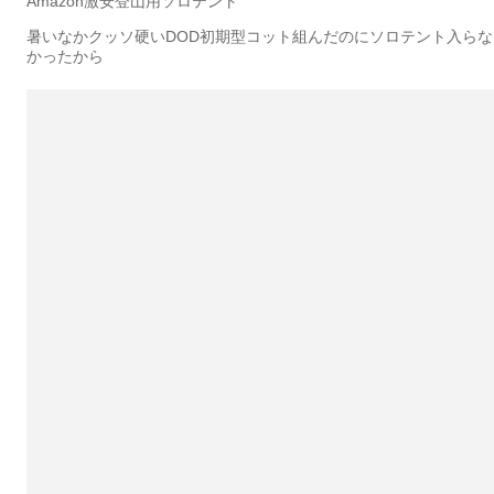
Amazon激安登山用ソロテント
暑いなかクッソ硬いDOD初期型コット組んだのにソロテント入らな
かったから