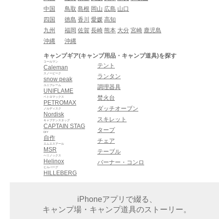
中国
鳥取
島根
岡山
広島
山口
四国
徳島
香川
愛媛
高知
九州
福岡
佐賀
長崎
熊本
大分
宮崎
鹿児島
沖縄
沖縄
キャンプギア(キャンプ用品・キャンプ道具)を探す
コールマン
テント
Caleman
スノーピーク
ランタン
snow peak
ユニフレーム
調理器具
UNIFLAME
焚火台
ペトロマックス
PETROMAX
ダッチオーブン
ノルディスク
Nordisk
スキレット
キャプテンスタッグ
CAPTAIN STAG
タープ
DIY
自作
チェア
エムエスアール
MSR
テーブル
ヘリノックス
Helinox
バーナー・コンロ
ヒルバーグ
HILLEBERG
iPhoneアプリで綴る、
キャンプ場・キャンプ道具のストーリー。