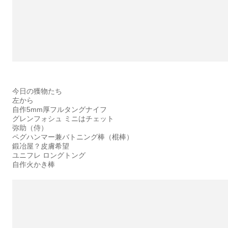
今日の獲物たち
左から
自作5mm厚フルタングナイフ
グレンフォシュ ミニはチェット
弥助（侍）
ペグハンマー兼バトニング棒（棍棒）
鍛冶屋？皮膚希望
ユニフレ ロングトング
自作火かき棒