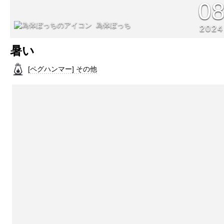
0
為体ぼっち
2024
暑い
[ペグハンマー] その他