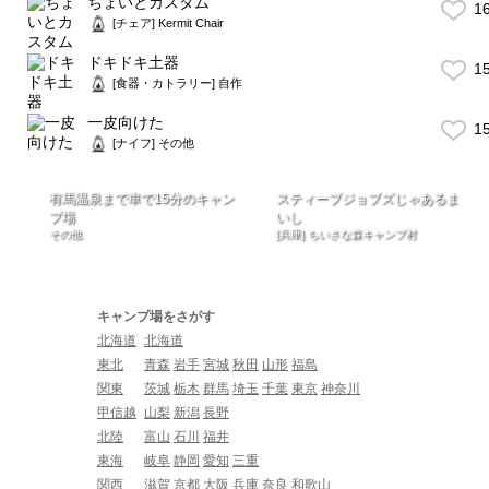
ちょいとカスタム
1
[チェア] Kermit Chair
ドキドキ土器
1
[食器・カトラリー] 自作
一皮向けた
1
[ナイフ] その他
有馬温泉まで車で15分のキャン
スティーブジョブズじゃあるま
プ場
いし
その他
[兵庫] ちいさな森キャンプ村
キャンプ場をさがす
北海道
北海道
東北
青森
岩手
宮城
秋田
山形
福島
関東
茨城
栃木
群馬
埼玉
千葉
東京
神奈川
甲信越
山梨
新潟
長野
北陸
富山
石川
福井
東海
岐阜
静岡
愛知
三重
関西
滋賀
京都
大阪
兵庫
奈良
和歌山