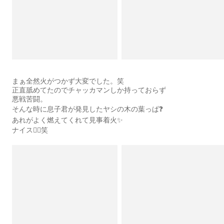
まぁ全然火がつかず大変でした。笑
正直舐めてたのでチャッカマンしか持っておらず
悪戦苦闘。
そんな時に息子君が発見したヤシの木の葉っぱ❓
あれがよく燃えてくれて見事着火✨
ナイス👍🏻笑