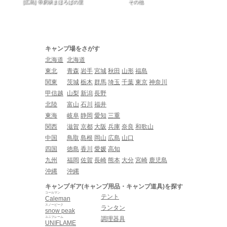
[広島] 帝釈峡まほろばの里
その他
キャンプ場をさがす
北海道
北海道
東北
青森
岩手
宮城
秋田
山形
福島
関東
茨城
栃木
群馬
埼玉
千葉
東京
神奈川
甲信越
山梨
新潟
長野
北陸
富山
石川
福井
東海
岐阜
静岡
愛知
三重
関西
滋賀
京都
大阪
兵庫
奈良
和歌山
中国
鳥取
島根
岡山
広島
山口
四国
徳島
香川
愛媛
高知
九州
福岡
佐賀
長崎
熊本
大分
宮崎
鹿児島
沖縄
沖縄
キャンプギア(キャンプ用品・キャンプ道具)を探す
コールマン
テント
Caleman
スノーピーク
ランタン
snow peak
ユニフレーム
調理器具
UNIFLAME