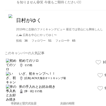
を知りません😅笑 今後もご期待ください✌🏻
日村がゆく
2019年に念願のファミキャンデビュー 最近では登山にも興味しんし
ん⛰ 広島を中心にやってゆく〜
投稿
36
フォロワー
51
フォロー中
65
このキャンパーの人気記事
初めてのソロ
1
その他
いざ、初キャンプへ！！
9
[広島] ACN大鬼谷オートキャンプ場
斧の手入れとお好み焼き
9
[斧・鉈] その他
帝釈峡と竪穴式住居
夫婦の時間