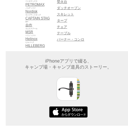
焚火台
ペトロマックス
PETROMAX
ダッチオーブン
ノルディスク
Nordisk
スキレット
キャプテンスタッグ
CAPTAIN STAG
タープ
DIY
自作
チェア
エムエスアール
MSR
テーブル
ヘリノックス
Helinox
バーナー・コンロ
ヒルバーグ
HILLEBERG
iPhoneアプリで綴る、
キャンプ場・キャンプ道具のストーリー。