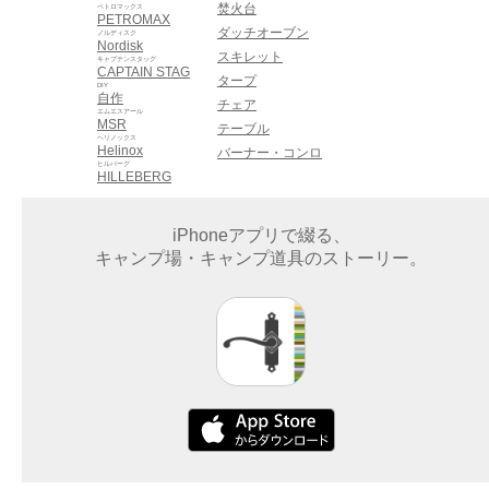
焚火台
ペトロマックス
PETROMAX
ダッチオーブン
ノルディスク
Nordisk
スキレット
キャプテンスタッグ
CAPTAIN STAG
タープ
DIY
自作
チェア
エムエスアール
MSR
テーブル
ヘリノックス
Helinox
バーナー・コンロ
ヒルバーグ
HILLEBERG
iPhoneアプリで綴る、
キャンプ場・キャンプ道具のストーリー。