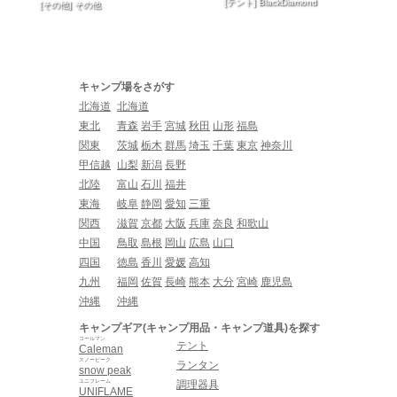
[テント] BlackDiamond
[その他] その他
キャンプ場をさがす
北海道
北海道
東北
青森
岩手
宮城
秋田
山形
福島
関東
茨城
栃木
群馬
埼玉
千葉
東京
神奈川
甲信越
山梨
新潟
長野
北陸
富山
石川
福井
東海
岐阜
静岡
愛知
三重
関西
滋賀
京都
大阪
兵庫
奈良
和歌山
中国
鳥取
島根
岡山
広島
山口
四国
徳島
香川
愛媛
高知
九州
福岡
佐賀
長崎
熊本
大分
宮崎
鹿児島
沖縄
沖縄
キャンプギア(キャンプ用品・キャンプ道具)を探す
コールマン
テント
Caleman
スノーピーク
ランタン
snow peak
ユニフレーム
調理器具
UNIFLAME