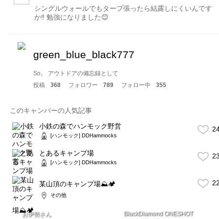
シングルウォールでもタープ張ったら結露しにくいんです
か‼️ 勉強になりました😊
green_blue_black777
So。 アウトドアの備忘録として
投稿
368
フォロワー
789
フォロー中
355
このキャンパーの人気記事
小鉄の森でハンモック野営
2
[ハンモック] DDHammocks
とあるキャンプ場
2
[ハンモック] DDHammocks
2
某山頂のキャンプ場⛰🏕
その他
BlackDiamond ONESHOT
お伊勢さん