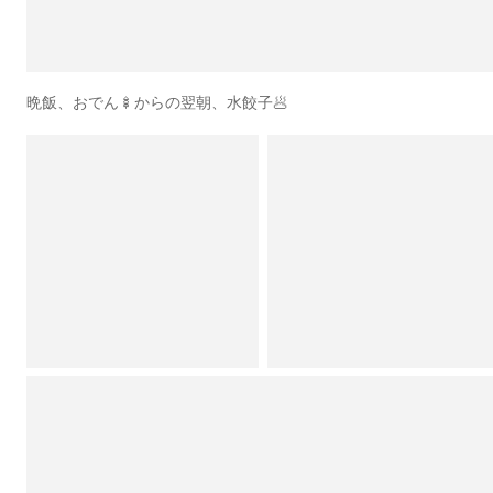
晩飯、おでん🍢からの翌朝、水餃子🥟