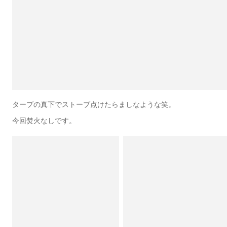
タープの真下でストーブ点けたらましなような笑。
今回焚火なしです。