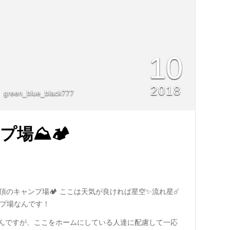
10
2018
green_blue_black777
プ場⛰🏕
頂のキャンプ場🏕 ここは天気が良ければ星空✨流れ星☄️
ンプ場なんです！
んですが、ここをホームにしている人達に配慮して一応