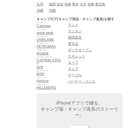
九州
福岡
佐賀
長崎
熊本
大分
宮崎
鹿児島
沖縄
沖縄
キャンプギア(キャンプ用品・キャンプ道具)を探す
コールマン
テント
Caleman
スノーピーク
ランタン
snow peak
ユニフレーム
調理器具
UNIFLAME
焚火台
ペトロマックス
PETROMAX
ダッチオーブン
ノルディスク
Nordisk
スキレット
キャプテンスタッグ
CAPTAIN STAG
タープ
DIY
自作
チェア
エムエスアール
MSR
テーブル
ヘリノックス
Helinox
バーナー・コンロ
ヒルバーグ
HILLEBERG
iPhoneアプリで綴る、
キャンプ場・キャンプ道具のストーリ
ー。