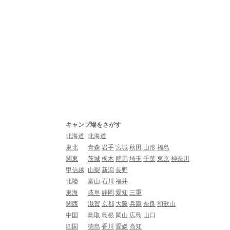
キャンプ場をさがす
北海道
北海道
東北
青森
岩手
宮城
秋田
山形
福島
関東
茨城
栃木
群馬
埼玉
千葉
東京
神奈川
甲信越
山梨
新潟
長野
北陸
富山
石川
福井
東海
岐阜
静岡
愛知
三重
関西
滋賀
京都
大阪
兵庫
奈良
和歌山
中国
鳥取
島根
岡山
広島
山口
四国
徳島
香川
愛媛
高知