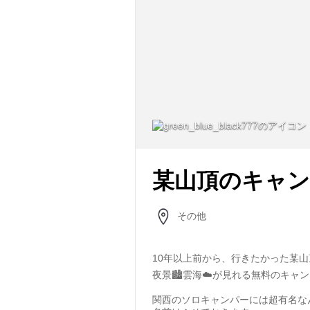
某山頂のキャン
その他
10年以上前から、行きたかった某山
夜景🏙雲海☁️が見れる無料のキャ
関西のソロキャンパーには超有名な