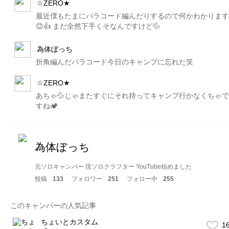
☆ZERO★
最近僕もたまにパラコード編んだりするので何かわかります
😊👍 まだ全然下手くそなんですけど💦
為体ぼっち
折角編んだパラコード今日のキャンプに忘れた笑
☆ZERO★
あちゃ💦じゃまたすぐにそれ持ってキャンプ行かなくちゃで
すね🏕
為体ぼっち
元ソロキャンパー 現ソロクラフター YouTube始めました
投稿
133
フォロワー
251
フォロー中
255
このキャンパーの人気記事
ちょいとカスタム
1