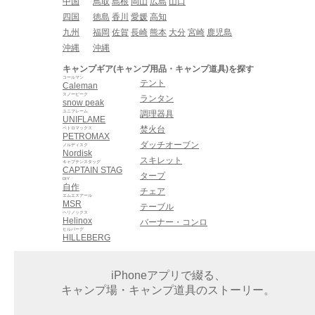
中国
鳥取
島根
岡山
広島
山口
四国
徳島
香川
愛媛
高知
九州
福岡
佐賀
長崎
熊本
大分
宮崎
鹿児島
沖縄
沖縄
キャンプギア(キャンプ用品・キャンプ道具)を探す
コールマン
テント
Caleman
スノーピーク
ランタン
snow peak
ユニフレーム
調理器具
UNIFLAME
焚火台
ペトロマックス
PETROMAX
ダッチオーブン
ノルディスク
Nordisk
スキレット
キャプテンスタッグ
CAPTAIN STAG
タープ
DIY
自作
チェア
エムエスアール
MSR
テーブル
ヘリノックス
Helinox
バーナー・コンロ
ヒルバーグ
HILLEBERG
iPhoneアプリで綴る、
キャンプ場・キャンプ道具のストーリー。