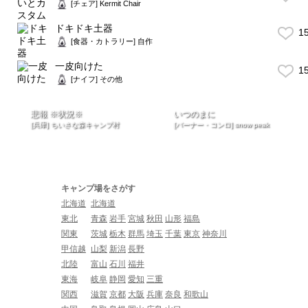
[チェア] Kermit Chair
ドキドキ土器
1
[食器・カトラリー] 自作
一皮向けた
1
[ナイフ] その他
悲報 ※状況※
いつのまに
[兵庫] ちいさな森キャンプ村
[バーナー・コンロ] snow peak
キャンプ場をさがす
北海道
北海道
東北
青森
岩手
宮城
秋田
山形
福島
関東
茨城
栃木
群馬
埼玉
千葉
東京
神奈川
甲信越
山梨
新潟
長野
北陸
富山
石川
福井
東海
岐阜
静岡
愛知
三重
関西
滋賀
京都
大阪
兵庫
奈良
和歌山