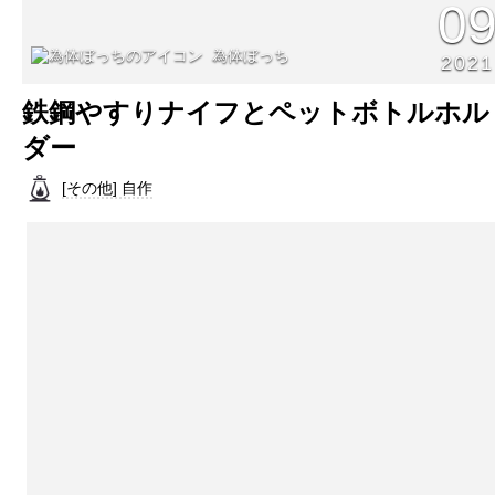
0
為体ぼっち
2021
鉄鋼やすりナイフとペットボトルホル
ダー
[その他] 自作