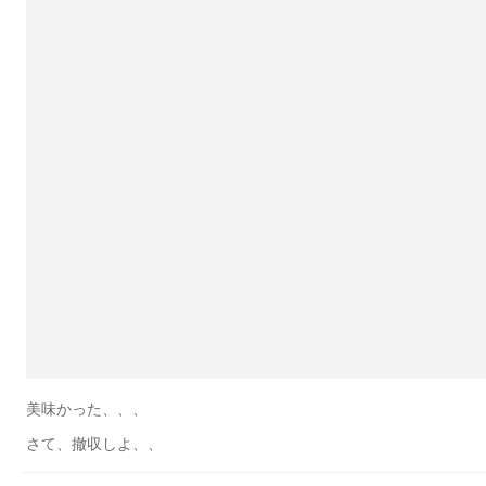
美味かった、、、
さて、撤収しよ、、