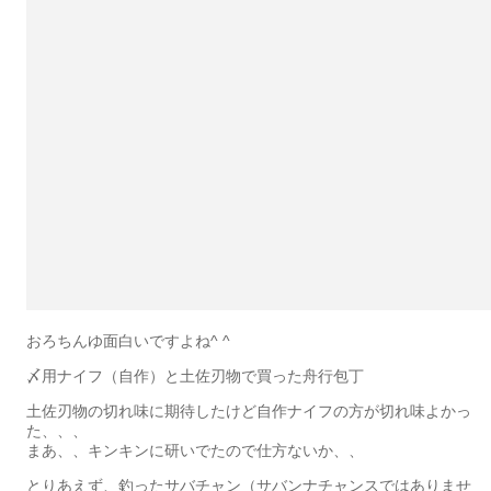
おろちんゆ面白いですよね^ ^
〆用ナイフ（自作）と土佐刃物で買った舟行包丁
土佐刃物の切れ味に期待したけど自作ナイフの方が切れ味よかっ
た、、、
まあ、、キンキンに研いでたので仕方ないか、、
とりあえず、釣ったサバチャン（サバンナチャンスではありませ