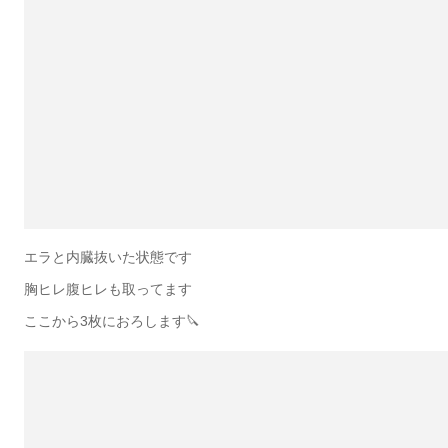
エラと内臓抜いた状態です
胸ヒレ腹ヒレも取ってます
ここから3枚におろします🔪