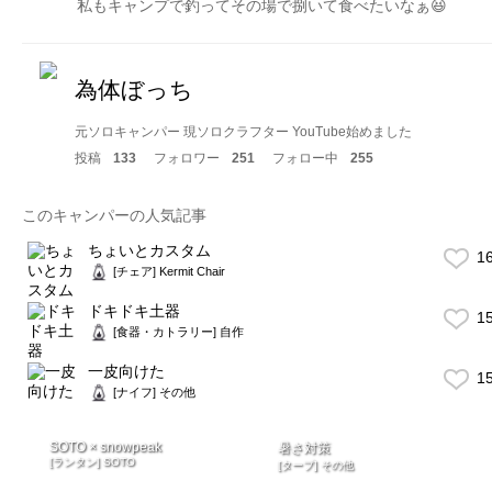
私もキャンプで釣ってその場で捌いて食べたいなぁ😆
為体ぼっち
元ソロキャンパー 現ソロクラフター YouTube始めました
投稿
133
フォロワー
251
フォロー中
255
このキャンパーの人気記事
ちょいとカスタム
1
[チェア] Kermit Chair
ドキドキ土器
1
[食器・カトラリー] 自作
一皮向けた
1
[ナイフ] その他
SOTO × snowpeak
暑さ対策
[ランタン] SOTO
[タープ] その他