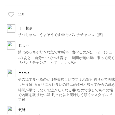
110
干 柿男
サバちゃん、うまそうです🤩 サバンナチャンス（笑）
じょう
鯖はめっちゃ好きな魚です‼️👍✨ (食べるのが(。・ρ・)ジュ
ル) あと、自分の中での格言は 「時間が無い時に限って続く
サバンナチャンス」っす、、、😑💦
mamis
その場で食べるのが 1番美味しいですよね🤝✨ 釣りたて美味
しそう😃 あまりに入れ食いの時は🎣🐟🐟 帰ってからの裁
時間が果てしなくて泣きたくなる😭 なので少しでもその場
で内臓を取りたい😅 釣った以上美味しく頂く✨スタイルで
す😅
気球