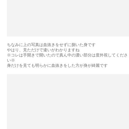
ちなみに上の写真は血抜きをせずに捌いた身です
やはり、見ただけで違いがわかりますね
※コレは手開きで開いたので真ん中の濃い部分は度外視してくださ
い※
身だけを見ても明らかに血抜きをした方が身が綺麗です