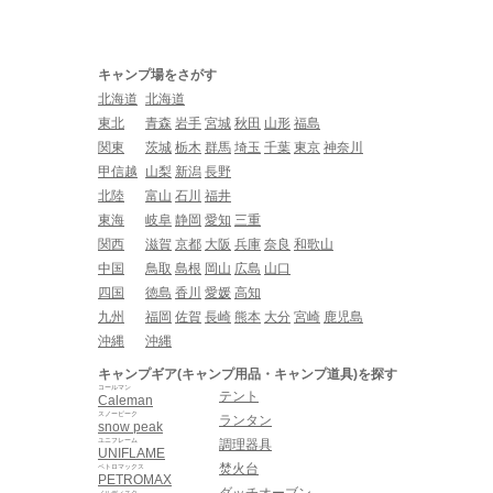
キャンプ場をさがす
北海道
北海道
東北
青森
岩手
宮城
秋田
山形
福島
関東
茨城
栃木
群馬
埼玉
千葉
東京
神奈川
甲信越
山梨
新潟
長野
北陸
富山
石川
福井
東海
岐阜
静岡
愛知
三重
関西
滋賀
京都
大阪
兵庫
奈良
和歌山
中国
鳥取
島根
岡山
広島
山口
四国
徳島
香川
愛媛
高知
九州
福岡
佐賀
長崎
熊本
大分
宮崎
鹿児島
沖縄
沖縄
キャンプギア(キャンプ用品・キャンプ道具)を探す
コールマン
テント
Caleman
スノーピーク
ランタン
snow peak
ユニフレーム
調理器具
UNIFLAME
焚火台
ペトロマックス
PETROMAX
ダッチオーブン
ノルディスク