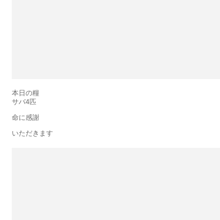
本日の糧
サバ4匹
命に感謝
いただきます