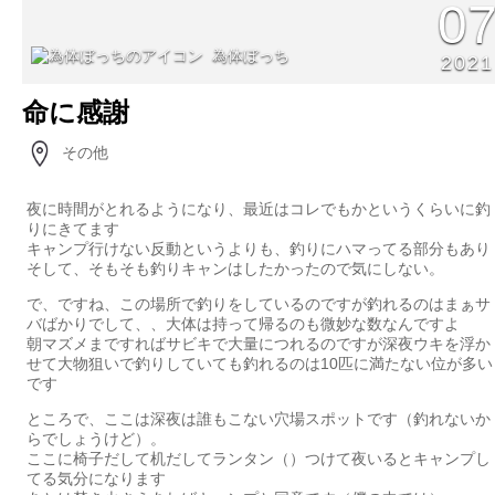
0
為体ぼっち
2021
命に感謝
その他
夜に時間がとれるようになり、最近はコレでもかというくらいに釣
りにきてます
キャンプ行けない反動というよりも、釣りにハマってる部分もあり
そして、そもそも釣りキャンはしたかったので気にしない。
で、ですね、この場所で釣りをしているのですが釣れるのはまぁサ
バばかりでして、、大体は持って帰るのも微妙な数なんですよ
朝マズメまですればサビキで大量につれるのですが深夜ウキを浮か
せて大物狙いで釣りしていても釣れるのは10匹に満たない位が多い
です
ところで、ここは深夜は誰もこない穴場スポットです（釣れないか
らでしょうけど）。
ここに椅子だして机だしてランタン（）つけて夜いるとキャンプし
てる気分になります