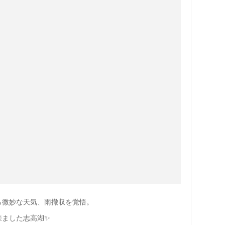
ら微妙な天気、雨撤収を覚悟。
来ました志高湖✨