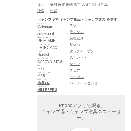
九州
福岡
佐賀
長崎
熊本
大分
宮崎
鹿児島
沖縄
沖縄
キャンプギア(キャンプ用品・キャンプ道具)を探す
コールマン
テント
Caleman
スノーピーク
ランタン
snow peak
ユニフレーム
調理器具
UNIFLAME
焚火台
ペトロマックス
PETROMAX
ダッチオーブン
ノルディスク
Nordisk
スキレット
キャプテンスタッグ
CAPTAIN STAG
タープ
DIY
自作
チェア
エムエスアール
MSR
テーブル
ヘリノックス
Helinox
バーナー・コンロ
ヒルバーグ
HILLEBERG
iPhoneアプリで綴る、
キャンプ場・キャンプ道具のストーリ
ー。