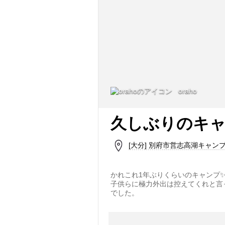
oraho
久しぶりのキ
[大分] 別府市営志高湖キャン
かれこれ1年ぶりくらいのキャンプ
子供らに極力外出は控えてくれと言
でした。