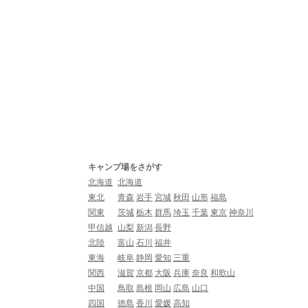
キャンプ場をさがす
北海道
北海道
東北
青森
岩手
宮城
秋田
山形
福島
関東
茨城
栃木
群馬
埼玉
千葉
東京
神奈川
甲信越
山梨
新潟
長野
北陸
富山
石川
福井
東海
岐阜
静岡
愛知
三重
関西
滋賀
京都
大阪
兵庫
奈良
和歌山
中国
鳥取
島根
岡山
広島
山口
四国
徳島
香川
愛媛
高知