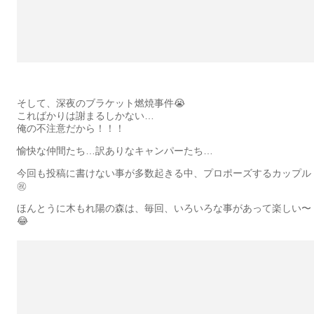
そして、深夜のブラケット燃焼事件😭
こればかりは謝まるしかない…
俺の不注意だから！！！
愉快な仲間たち…訳ありなキャンパーたち…
今回も投稿に書けない事が多数起きる中、プロポーズするカップル
㊗️
ほんとうに木もれ陽の森は、毎回、いろいろな事があって楽しい〜
😂