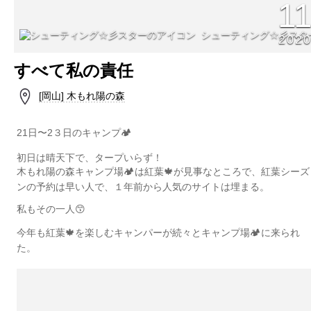
1
シューティング☆彡スタ
202
すべて私の責任
[岡山] 木もれ陽の森
21日〜2３日のキャンプ🏕
初日は晴天下で、タープいらず！
木もれ陽の森キャンプ場🏕は紅葉🍁が見事なところで、紅葉シーズ
ンの予約は早い人で、１年前から人気のサイトは埋まる。
私もその一人😙
今年も紅葉🍁を楽しむキャンパーが続々とキャンプ場🏕に来られ
た。