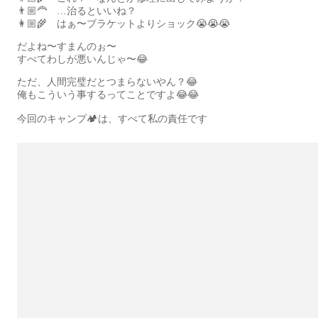
👨🏼‍🦰 …治るといいね？
👩🏼‍🌾 はぁ〜ブラケットよりショック😭😭😭
だよね〜すまんのぉ〜
すべてわしが悪いんじゃ〜😂
ただ、人間完璧だとつまらないやん？😂
俺もこういう事するってことですよ😂😂
今回のキャンプ🏕は、すべて私の責任です