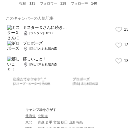
投稿
113
フォロワー
118
フォロー中
140
このキャンパーの人気記事
ミスターＸさんに続き…
1
[ランタン] DIETZ
プロポーズ
1
[岡山] 木もれ陽の森
嬉しいこと！
1
[岡山] 木もれ陽の森
出来たてホヤホヤ^_^
プロポーズ
[ストーブ・ヒーター] その他
[岡山] 木もれ陽の森
キャンプ場をさがす
北海道
北海道
東北
青森
岩手
宮城
秋田
山形
福島