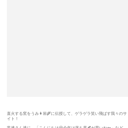
直火する窯をうみ👩🏼‍🌾に伝授して、ゲラゲラ笑い飛ばす我々のサ
イト！
常連さん達に、「こんにちは😃今年は落ち葉🍂が早いね〜」など