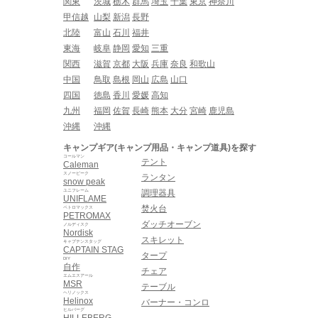
関東
茨城
栃木
群馬
埼玉
千葉
東京
神奈川
甲信越
山梨
新潟
長野
北陸
富山
石川
福井
東海
岐阜
静岡
愛知
三重
関西
滋賀
京都
大阪
兵庫
奈良
和歌山
中国
鳥取
島根
岡山
広島
山口
四国
徳島
香川
愛媛
高知
九州
福岡
佐賀
長崎
熊本
大分
宮崎
鹿児島
沖縄
沖縄
キャンプギア(キャンプ用品・キャンプ道具)を探す
コールマン
テント
Caleman
スノーピーク
ランタン
snow peak
ユニフレーム
調理器具
UNIFLAME
焚火台
ペトロマックス
PETROMAX
ダッチオーブン
ノルディスク
Nordisk
スキレット
キャプテンスタッグ
CAPTAIN STAG
タープ
DIY
自作
チェア
エムエスアール
MSR
テーブル
ヘリノックス
Helinox
バーナー・コンロ
ヒルバーグ
HILLEBERG