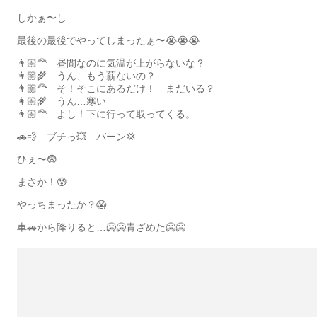
しかぁ〜し…
最後の最後でやってしまったぁ〜😭😭😭
👨🏼‍🦰 昼間なのに気温が上がらないな？
👩🏼‍🌾 うん、もう薪ないの？
👨🏼‍🦰 そ！そこにあるだけ！ まだいる？
👩🏼‍🌾 うん…寒い
👨🏼‍🦰 よし！下に行って取ってくる。
🚗💨 ブチっ💥 バーン💢
ひぇ〜😨
まさか！😰
やっちまったか？😱
車🚗から降りると…🥶🥶青ざめた🥶🥶