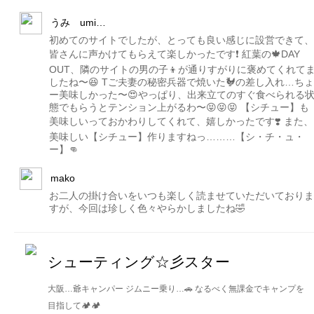
うみ umi…
初めてのサイトでしたが、とっても良い感じに設営できて、
皆さんに声かけてもらえて楽しかったです❗️ 紅葉の🍁DAY
OUT、隣のサイトの男の子👦が通りすがりに褒めてくれて
したね〜😆 Tご夫妻の秘密兵器で焼いた🐓の差し入れ…ちょ
ー美味しかった〜😍やっぱり、出来立てのすぐ食べられる
態でもらうとテンション上がるわ〜😝😝😝 【シチュー】も
美味しいっておかわりしてくれて、嬉しかったです❣️ また、
美味しい【シチュー】作りますねっ………【シ・チ・ュ・
ー】👊
mako
お二人の掛け合いをいつも楽しく読ませていただいておりま
すが、今回は珍しく色々やらかしましたね🤣
シューティング☆彡スター
大阪…爺キャンパー ジムニー乗り…🚗 なるべく無課金でキャンプを
目指して🏕🏕