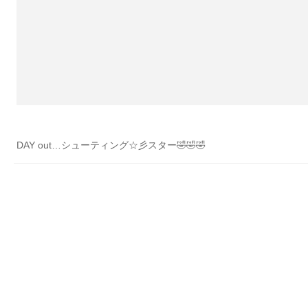
DAY out…シューティング☆彡スター🤣🤣🤣