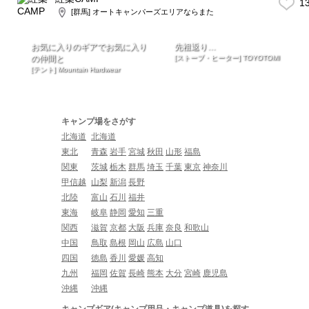
1
[群馬] オートキャンパーズエリアならまた
お気に入りのギアでお気に入り
先祖返り…
の仲間と
[ストーブ・ヒーター] TOYOTOMI
[テント] Mountain Hardwear
キャンプ場をさがす
北海道
北海道
東北
青森
岩手
宮城
秋田
山形
福島
関東
茨城
栃木
群馬
埼玉
千葉
東京
神奈川
甲信越
山梨
新潟
長野
北陸
富山
石川
福井
東海
岐阜
静岡
愛知
三重
関西
滋賀
京都
大阪
兵庫
奈良
和歌山
中国
鳥取
島根
岡山
広島
山口
四国
徳島
香川
愛媛
高知
九州
福岡
佐賀
長崎
熊本
大分
宮崎
鹿児島
沖縄
沖縄
キャンプギア(キャンプ用品・キャンプ道具)を探す