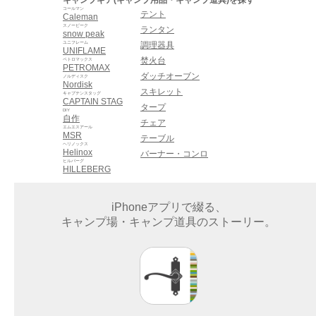
コールマン
テント
Caleman
スノーピーク
ランタン
snow peak
ユニフレーム
調理器具
UNIFLAME
焚火台
ペトロマックス
PETROMAX
ダッチオーブン
ノルディスク
Nordisk
スキレット
キャプテンスタッグ
CAPTAIN STAG
タープ
DIY
自作
チェア
エムエスアール
MSR
テーブル
ヘリノックス
Helinox
バーナー・コンロ
ヒルバーグ
HILLEBERG
iPhoneアプリで綴る、
キャンプ場・キャンプ道具のストーリー。