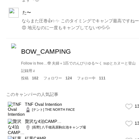
た〜
ならまた圧巻👍✨✨ このタイミングでキャンプ最高ですねー
😍 地元なのに一度もキャンプしてないや💦💦
BOW_CAMPING
Follow is free…🤓 夫婦＋1匹でのんびりゆる〜く supとカヌーと登山
記録用🧎
投稿
102
フォロワー
124
フォロー中
111
このキャンパーの人気記事
TNF Oval Intention
1
[テント] THE NORTH FACE
贅沢な4泊CAMP…
1
[長野] 八千穂高原駒出池キャンプ場
紅葉CAMP