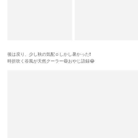
後は戻り、少し秋の気配☺️しかし暑かった❗️
時折吹く谷風が天然クーラー😄おやじ語録😂