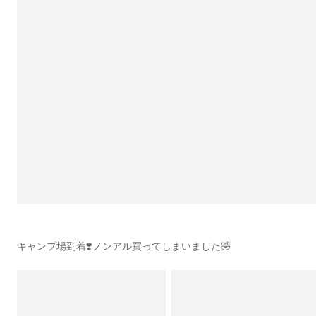
キャンプ場到着❣️ノンアル買ってしまいました🤣