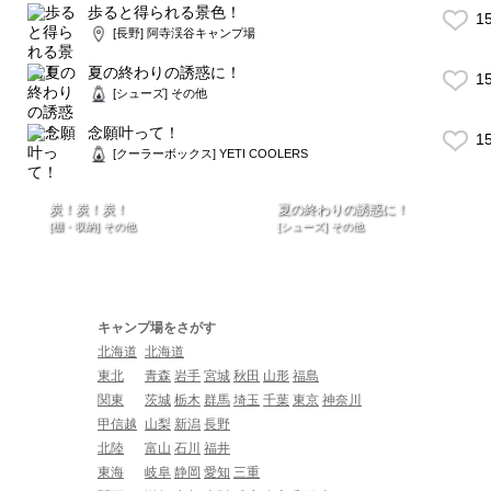
歩ると得られる景色！
1
[長野] 阿寺渓谷キャンプ場
夏の終わりの誘惑に！
1
[シューズ] その他
念願叶って！
1
[クーラーボックス] YETI COOLERS
炭！炭！炭！
夏の終わりの誘惑に！
[棚・収納] その他
[シューズ] その他
キャンプ場をさがす
北海道
北海道
東北
青森
岩手
宮城
秋田
山形
福島
関東
茨城
栃木
群馬
埼玉
千葉
東京
神奈川
甲信越
山梨
新潟
長野
北陸
富山
石川
福井
東海
岐阜
静岡
愛知
三重