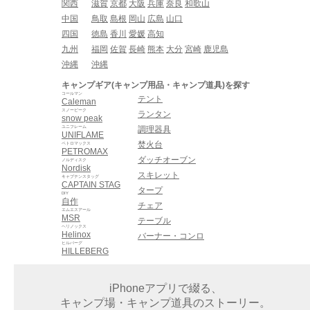
関西
滋賀
京都
大阪
兵庫
奈良
和歌山
中国
鳥取
島根
岡山
広島
山口
四国
徳島
香川
愛媛
高知
九州
福岡
佐賀
長崎
熊本
大分
宮崎
鹿児島
沖縄
沖縄
キャンプギア(キャンプ用品・キャンプ道具)を探す
コールマン
テント
Caleman
スノーピーク
ランタン
snow peak
ユニフレーム
調理器具
UNIFLAME
焚火台
ペトロマックス
PETROMAX
ダッチオーブン
ノルディスク
Nordisk
スキレット
キャプテンスタッグ
CAPTAIN STAG
タープ
DIY
自作
チェア
エムエスアール
MSR
テーブル
ヘリノックス
Helinox
バーナー・コンロ
ヒルバーグ
HILLEBERG
iPhoneアプリで綴る、
キャンプ場・キャンプ道具のストーリー。