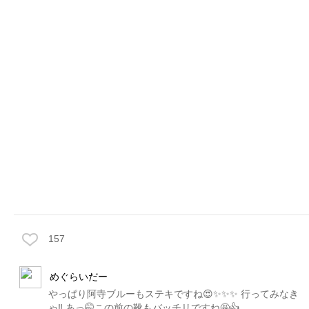
157
めぐらいだー
やっぱり阿寺ブルーもステキですね😍✨✨✨ 行ってみなき
ゃ‼️ あっ🤭この前の靴もバッチリですね🤩👍