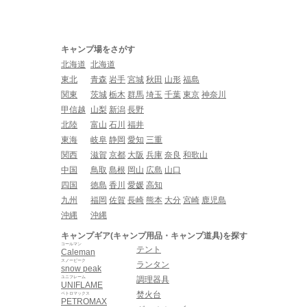
キャンプ場をさがす
北海道
北海道
東北
青森
岩手
宮城
秋田
山形
福島
関東
茨城
栃木
群馬
埼玉
千葉
東京
神奈川
甲信越
山梨
新潟
長野
北陸
富山
石川
福井
東海
岐阜
静岡
愛知
三重
関西
滋賀
京都
大阪
兵庫
奈良
和歌山
中国
鳥取
島根
岡山
広島
山口
四国
徳島
香川
愛媛
高知
九州
福岡
佐賀
長崎
熊本
大分
宮崎
鹿児島
沖縄
沖縄
キャンプギア(キャンプ用品・キャンプ道具)を探す
コールマン
テント
Caleman
スノーピーク
ランタン
snow peak
ユニフレーム
調理器具
UNIFLAME
焚火台
ペトロマックス
PETROMAX