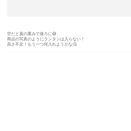
空だと蓋の重みで後ろに😅
商品の写真のようにランタンは入らない！
高さ不足！もう一つ何入れようかな🤔