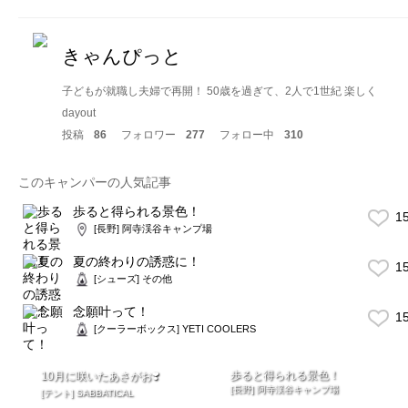
きゃんぴっと
子どもが就職し夫婦で再開！ 50歳を過ぎて、2人で1世紀 楽しく
dayout
投稿
86
フォロワー
277
フォロー中
310
このキャンパーの人気記事
歩ると得られる景色！
1
[長野] 阿寺渓谷キャンプ場
夏の終わりの誘惑に！
1
[シューズ] その他
念願叶って！
1
[クーラーボックス] YETI COOLERS
歩ると得られる景色！
10月に咲いたあさがお❣️
[長野] 阿寺渓谷キャンプ場
[テント] SABBATICAL