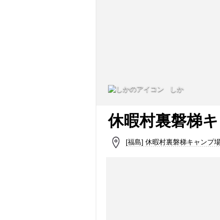
しか
休暇村裏磐梯キ
[福島] 休暇村裏磐梯キャンプ