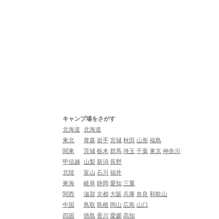
キャンプ場をさがす
北海道
北海道
東北
青森
岩手
宮城
秋田
山形
福島
関東
茨城
栃木
群馬
埼玉
千葉
東京
神奈川
甲信越
山梨
新潟
長野
北陸
富山
石川
福井
東海
岐阜
静岡
愛知
三重
関西
滋賀
京都
大阪
兵庫
奈良
和歌山
中国
鳥取
島根
岡山
広島
山口
四国
徳島
香川
愛媛
高知