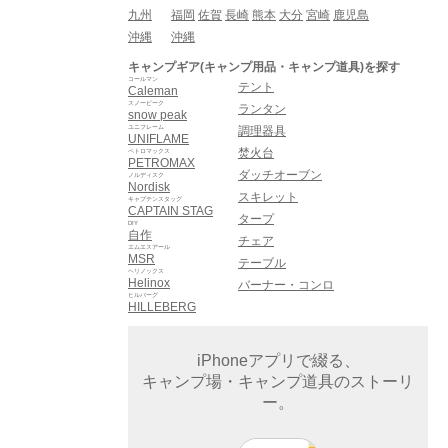
九州
福岡
佐賀
長崎
熊本
大分
宮崎
鹿児島
沖縄
沖縄
キャンプギア(キャンプ用品・キャンプ道具)を探す
コールマン
テント
Caleman
スノーピーク
ランタン
snow peak
ユニフレーム
調理器具
UNIFLAME
焚火台
ペトロマックス
PETROMAX
ダッチオーブン
ノルディスク
Nordisk
スキレット
キャプテンスタッグ
CAPTAIN STAG
タープ
DIY
自作
チェア
エムエスアール
MSR
テーブル
ヘリノックス
Helinox
バーナー・コンロ
ヒルバーグ
HILLEBERG
iPhoneアプリで綴る、
キャンプ場・キャンプ道具のストーリ
ー。