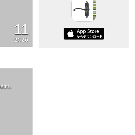
11
2020
0
eim。