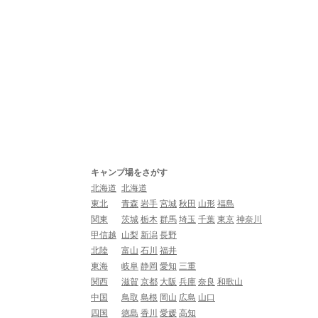
キャンプ場をさがす
北海道
北海道
東北
青森
岩手
宮城
秋田
山形
福島
関東
茨城
栃木
群馬
埼玉
千葉
東京
神奈川
甲信越
山梨
新潟
長野
北陸
富山
石川
福井
東海
岐阜
静岡
愛知
三重
関西
滋賀
京都
大阪
兵庫
奈良
和歌山
中国
鳥取
島根
岡山
広島
山口
四国
徳島
香川
愛媛
高知