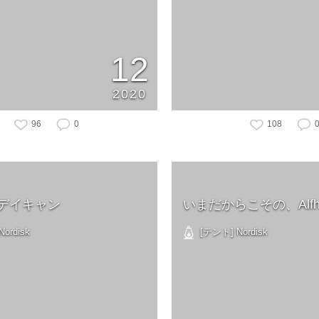
12
2020
96
0
108
デイキャン
いまだからこその、Alfh
ordisk
[テント] Nordisk