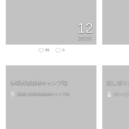
12
2020
99
0
休暇村裏磐梯キャンプ場
試し張り
[福島] 休暇村裏磐梯キャンプ場
[テント] N