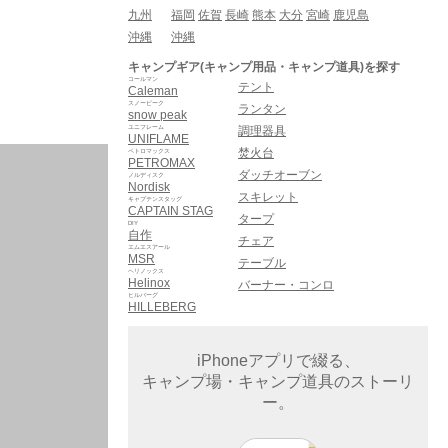
九州
福岡
佐賀
長崎
熊本
大分
宮崎
鹿児島
沖縄
沖縄
キャンプギア(キャンプ用品・キャンプ道具)を探す
コールマン
テント
Caleman
スノーピーク
ランタン
snow peak
ユニフレーム
調理器具
UNIFLAME
焚火台
ペトロマックス
PETROMAX
ダッチオーブン
ノルディスク
Nordisk
スキレット
キャプテンスタッグ
CAPTAIN STAG
タープ
DIY
自作
チェア
エムエスアール
MSR
テーブル
ヘリノックス
Helinox
バーナー・コンロ
ヒルバーグ
HILLEBERG
iPhoneアプリで綴る、
キャンプ場・キャンプ道具のストーリ
ー。