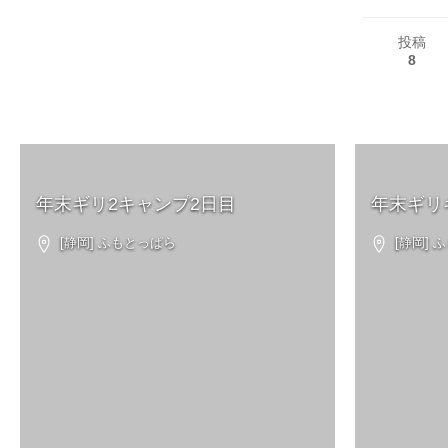
投稿
8
年末ギリ2キャンプ2日目
年末ギリ
[静岡] ふもとっぱら
[静岡] 