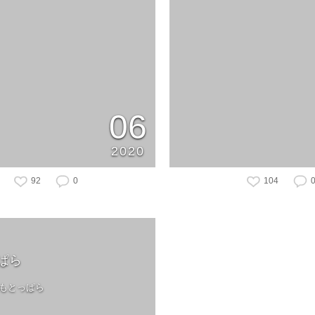
06
2020
92
0
104
ぱら
ふもとっぱら