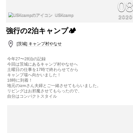
0
USKcamp
2020
強行の2泊キャンプ🏕
[茨城] キャンプ村やなせ
今年27〜28泊の記録
今回は茨城にあるキャンプ村やなせへ
土曜日の仕事を17時で終わらせてから
キャンプ場へ向かいました！
18時に到着！
地元のizmさん夫婦とご一緒させてもらいました。
リビングはお邪魔させてもらったので、
自分はコンパクトスタイル