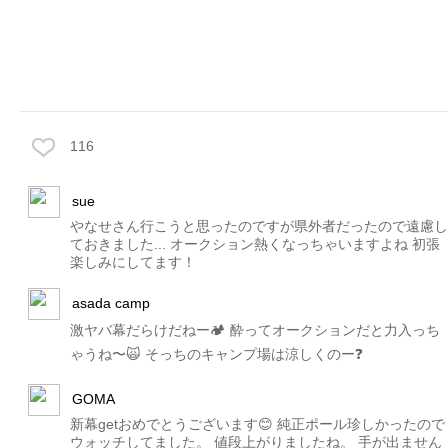
116
sue
やなせさん行こうと思ったのですが県外者だったので遠慮し
ておきました... オークション熱くなっちゃいますよね 初張
楽しみにしてます！
asada camp
激ヤバ幕だらけだねー🏕 酔ってオークションだと力入っち
ゃうね〜🙀 そっちのキャンプ場は涼しくのー❓
GOMA
新幕getおめでとうございます😊 純正ポール珍しかったので
ウォッチしてました。 値段上がりましたね。 手が出ません