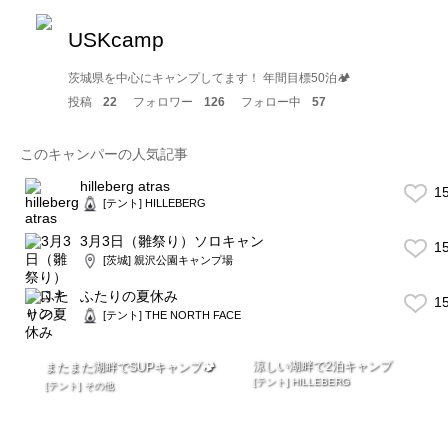
USKcamp
茨城県を中心にキャンプしてます！ 年間目標50泊🏕
投稿
22
フォロワー
126
フォロー中
57
このキャンパーの人気記事
hilleberg atras
1
[テント] HILLEBERG
3月3日（雛祭り）ソロキャン
1
[茨城] 親沢公園キャンプ場
ふたりの夏休み
1
[テント] THE NORTH FACE
涼しい湖畔で2泊キャンプ
またまた湖畔でSUPキャンプ🏕
[テント] HILLEBERG
[テント] その他