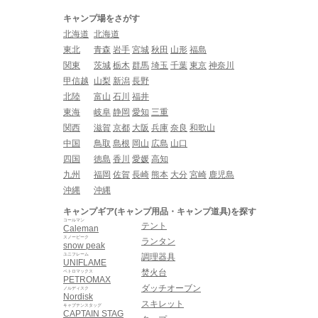
キャンプ場をさがす
北海道
北海道
東北
青森
岩手
宮城
秋田
山形
福島
関東
茨城
栃木
群馬
埼玉
千葉
東京
神奈川
甲信越
山梨
新潟
長野
北陸
富山
石川
福井
東海
岐阜
静岡
愛知
三重
関西
滋賀
京都
大阪
兵庫
奈良
和歌山
中国
鳥取
島根
岡山
広島
山口
四国
徳島
香川
愛媛
高知
九州
福岡
佐賀
長崎
熊本
大分
宮崎
鹿児島
沖縄
沖縄
キャンプギア(キャンプ用品・キャンプ道具)を探す
コールマン
テント
Caleman
スノーピーク
ランタン
snow peak
ユニフレーム
調理器具
UNIFLAME
焚火台
ペトロマックス
PETROMAX
ダッチオーブン
ノルディスク
Nordisk
スキレット
キャプテンスタッグ
CAPTAIN STAG