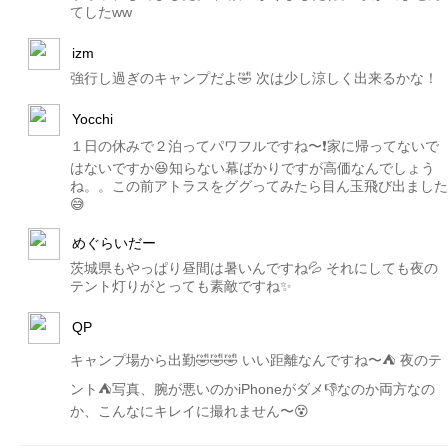
てしたww
izm
強行し過ぎのキャンプだよ🤣 次は少し涼しく出来るかな！
Yocchi
１日の休みで２泊ってパワフルですね〜❗️家に帰ってないで
はないですか😆知らない幕ばかりですが高価なんでしょう
ね。。この前アトラスをググってみたら目ん玉飛び出ました
😅
めぐらいだー
茨城県もやっぱり昼間は暑いんですね💦 それにしても夜の
テント灯りがとっても素敵ですね✨
QP
キャンプ場から出勤🤣🤣🤣 いい距離なんですね〜⛺️ 夜のテ
ント⛺️写真、腕が悪いのかiPhoneがダメ👎なのか両方なの
か、こんなにキレイに撮れません〜😵