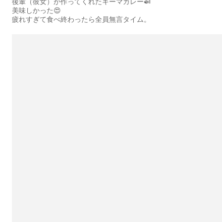
後輩（彼女）が作ってくれたキーマカレー🍛
美味しかった😍
疲れすぎて食べ終わったら全員無言タイム。