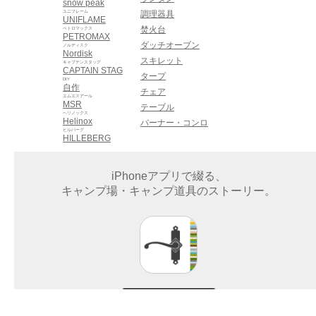
snow peak
ユニフレーム
調理器具
UNIFLAME
焚火台
ペトロマックス
PETROMAX
ダッチオーブン
ノルディスク
Nordisk
スキレット
キャプテンスタッグ
CAPTAIN STAG
タープ
DIY
自作
チェア
エムエスアール
MSR
テーブル
ヘリノックス
Helinox
バーナー・コンロ
ヒルバーグ
HILLEBERG
iPhoneアプリで綴る、
キャンプ場・キャンプ道具のストーリー。