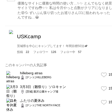
優雅なサイトに優雅な時間の使い方…✨✨ とんでもなく絶景
サイトですね😳✨✨ 私は今月やっと点数がクリアになりま
た😵💦 ずいぶん張り切ったお巡りさん👮‍♀️に狙われちゃった
んですね…😭
USKcamp
茨城県を中心にキャンプしてます！ 年間目標50泊🏕
投稿
22
フォロワー
126
フォロー中
57
このキャンパーの人気記事
hilleberg atras
1
[テント] HILLEBERG
3月3日（雛祭り）ソロキャン
1
[茨城] 親沢公園キャンプ場
ふたりの夏休み
1
[テント] THE NORTH FACE