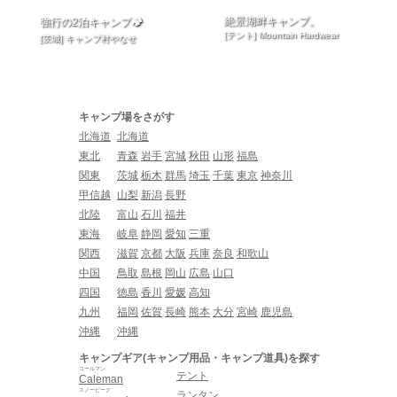
絶景湖畔キャンプ。
強行の2泊キャンプ🏕
[テント] Mountain Hardwear
[茨城] キャンプ村やなせ
キャンプ場をさがす
北海道
北海道
東北
青森
岩手
宮城
秋田
山形
福島
関東
茨城
栃木
群馬
埼玉
千葉
東京
神奈川
甲信越
山梨
新潟
長野
北陸
富山
石川
福井
東海
岐阜
静岡
愛知
三重
関西
滋賀
京都
大阪
兵庫
奈良
和歌山
中国
鳥取
島根
岡山
広島
山口
四国
徳島
香川
愛媛
高知
九州
福岡
佐賀
長崎
熊本
大分
宮崎
鹿児島
沖縄
沖縄
キャンプギア(キャンプ用品・キャンプ道具)を探す
コールマン
テント
Caleman
スノーピーク
ランタン