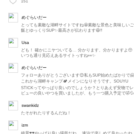
151
めぐらいだー
とっても素敵な湖畔サイトですね🤩素敵な景色と美味しいご
飯とゆっくりSUP✨最高さが伝わります😆‼️
Usa
ども！ 確かにニヤついてる… 分かります、分かりますよ🥺
いつも通り見応えあるサイトっすね👀✨
めぐらいだー
フォローありがとうございます😊私もSUP始めたばかりで
これから湖畔キャンプ🏕メインになりそうです。SOUYU
STICKってやっぱり良いのでしょうか？とりあえず安物でレ
ビューの良いやつを買いましたが、もう一つ購入予定で🤣💦
swankidz
たそがれたりするんだね！
izm
絶景❣️❣️やっぱり良い場所だね。 連泊で楽しめて良かったね