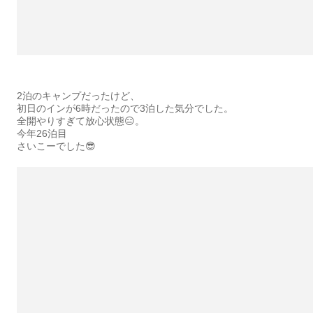
2泊のキャンプだったけど、
初日のインが6時だったので3泊した気分でした。
全開やりすぎて放心状態😑。
今年26泊目
さいこーでした😎