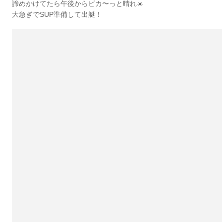
諦めかけてたら午後からピカ〜っと晴れ☀️
大急ぎでSUP準備して出艇！