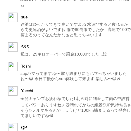
☺️
sue
連泊はゆったりできて良いですよね 水遊びすると疲れるか
ら尚更連泊がよいですね 雨で80制限でしたか...高速で100で
捕まるのってなんだかなぁと思っちゃいます
S&S
私は、29キロオーバーで罰金18,000でした...泣
Toshi
supハマってますね〜 取り締まりにもハマっちゃいました
ね〜😭 今日午後からsup体験して来ます 楽しみ〜😊🎶
Yocchi
全開キャンプお疲れ様でした❗️ 朝６時に到着して雨の中設営
ってパワーありますねぇ😆晴れてからの絶景SUP気持ち良
そう✨ノルマあるんでしょうけど100km捕まえるって勘弁し
てほしいですね😅
QP