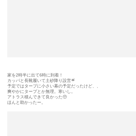
家を2時半に出て6時に到着！
カッパと長靴履いて土砂降り設営☔︎
予定ではタープに小さい幕の予定だったけど、、
爽やかにタープとか無理。寒いし。
アトラス積んできて良かった🥺
ほんと助かったー。