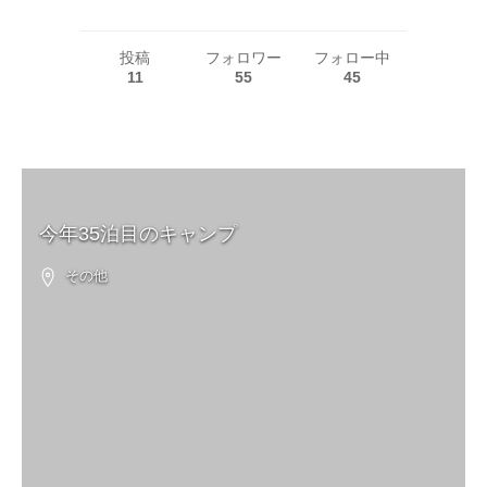
投稿
フォロワー
フォロー中
11
55
45
今年35泊目のキャンプ
その他