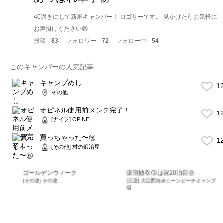
40過ぎにして新米キャンパー！ ロゴサーです。 見かけたらお気軽に
お声掛けください😁
投稿
83
フォロワー
72
フォロー中
54
このキャンパーの人気記事
キャンプめし
1
その他
オピネル使用前メンテ完了！
1
[ナイフ] OPINEL
買っちゃった〜㊗️
1
[その他] 村の鍛冶屋
ゴールデンウィーク
豪雨撤収😭は祝20泊目㊗️
[その他] その他
[三重] 大淀西海岸ムーンビーチキャンプ
場