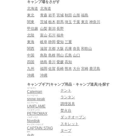
キャンプ場をさがす
北海道
北海道
東北
青森
岩手
宮城
秋田
山形
福島
関東
茨城
栃木
群馬
埼玉
千葉
東京
神奈川
甲信越
山梨
新潟
長野
北陸
富山
石川
福井
東海
岐阜
静岡
愛知
三重
関西
滋賀
京都
大阪
兵庫
奈良
和歌山
中国
鳥取
島根
岡山
広島
山口
四国
徳島
香川
愛媛
高知
九州
福岡
佐賀
長崎
熊本
大分
宮崎
鹿児島
沖縄
沖縄
キャンプギア(キャンプ用品・キャンプ道具)を探す
コールマン
テント
Caleman
スノーピーク
ランタン
snow peak
ユニフレーム
調理器具
UNIFLAME
焚火台
ペトロマックス
PETROMAX
ダッチオーブン
ノルディスク
Nordisk
スキレット
キャプテンスタッグ
CAPTAIN STAG
タープ
DIY
自作