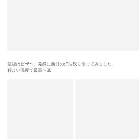
最後はピザ〜。発酵に前日の灯油残り使ってみました。
程よい温度で最高〜🙆‍♂️