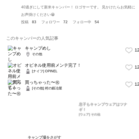
40過ぎにして新米キャンパー！ ロゴサーです。 見かけたらお気軽に
お声掛けください😁
投稿
83
フォロワー
72
フォロー中
54
このキャンパーの人気記事
キャンプめし
1
その他
オピネル使用前メンテ完了！
1
[ナイフ] OPINEL
買っちゃった〜㊗️
1
[その他] 村の鍛冶屋
息子もキャンプウェアはツナ
ギ！
[ウェア] その他
キャンプ場をさがす