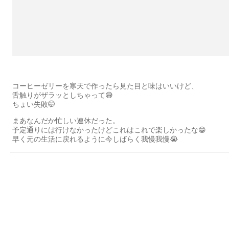
コーヒーゼリーを寒天で作ったら見た目と味はいいけど、
舌触りがザラッとしちゃって😅
ちょい失敗🤭
まあなんだか忙しい連休だった。
予定通りには行けなかったけどこれはこれで楽しかったな😁
早く元の生活に戻れるように今しばらく我慢我慢😭