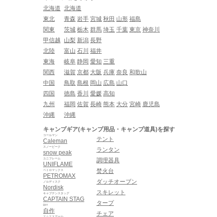
北海道
北海道
東北
青森
岩手
宮城
秋田
山形
福島
関東
茨城
栃木
群馬
埼玉
千葉
東京
神奈川
甲信越
山梨
新潟
長野
北陸
富山
石川
福井
東海
岐阜
静岡
愛知
三重
関西
滋賀
京都
大阪
兵庫
奈良
和歌山
中国
鳥取
島根
岡山
広島
山口
四国
徳島
香川
愛媛
高知
九州
福岡
佐賀
長崎
熊本
大分
宮崎
鹿児島
沖縄
沖縄
キャンプギア(キャンプ用品・キャンプ道具)を探す
コールマン
テント
Caleman
スノーピーク
ランタン
snow peak
ユニフレーム
調理器具
UNIFLAME
焚火台
ペトロマックス
PETROMAX
ダッチオーブン
ノルディスク
Nordisk
スキレット
キャプテンスタッグ
CAPTAIN STAG
タープ
DIY
自作
チェア
エムエスアール