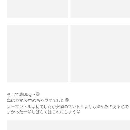
そして庭BBQ〜🤭
魚はカマス🐟めちゃウマでした😁
大王マントルは初でしたが安物のマントルよりも温かみのある色で
よかった〜😍しばらくはこれにしよう😁