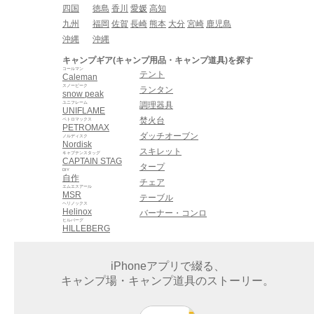
四国
徳島
香川
愛媛
高知
九州
福岡
佐賀
長崎
熊本
大分
宮崎
鹿児島
沖縄
沖縄
キャンプギア(キャンプ用品・キャンプ道具)を探す
コールマン
テント
Caleman
スノーピーク
ランタン
snow peak
ユニフレーム
調理器具
UNIFLAME
焚火台
ペトロマックス
PETROMAX
ダッチオーブン
ノルディスク
Nordisk
スキレット
キャプテンスタッグ
CAPTAIN STAG
タープ
DIY
自作
チェア
エムエスアール
MSR
テーブル
ヘリノックス
Helinox
バーナー・コンロ
ヒルバーグ
HILLEBERG
iPhoneアプリで綴る、
キャンプ場・キャンプ道具のストーリー。