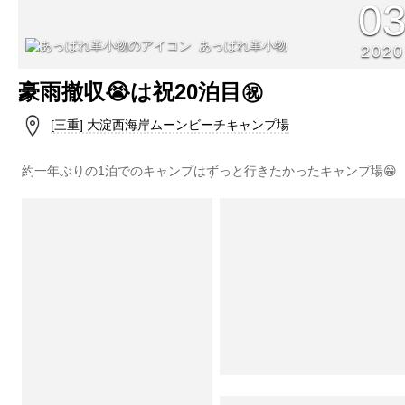
0
あっぱれ革小物
2020
豪雨撤収😭は祝20泊目㊗️
[三重] 大淀西海岸ムーンビーチキャンプ場
約一年ぶりの1泊でのキャンプはずっと行きたかったキャンプ場😁