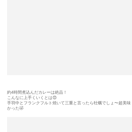
約4時間煮込んだカレーは絶品！
こんなに上手くいくとは😍
手羽中とフランクフルト焼いて三重と言ったら牡蠣でしょ〜超美味
かった🤣