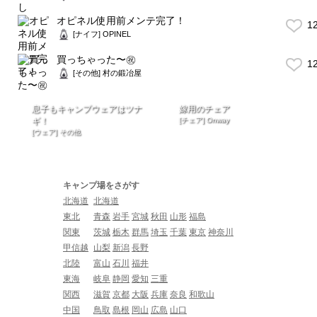
オピネル使用前メンテ完了！
1
[ナイフ] OPINEL
買っちゃった〜㊗️
1
[その他] 村の鍛冶屋
息子もキャンプウェアはツナ
嫁用のチェア
ギ！
[チェア] Onway
[ウェア] その他
キャンプ場をさがす
北海道
北海道
東北
青森
岩手
宮城
秋田
山形
福島
関東
茨城
栃木
群馬
埼玉
千葉
東京
神奈川
甲信越
山梨
新潟
長野
北陸
富山
石川
福井
東海
岐阜
静岡
愛知
三重
関西
滋賀
京都
大阪
兵庫
奈良
和歌山
中国
鳥取
島根
岡山
広島
山口