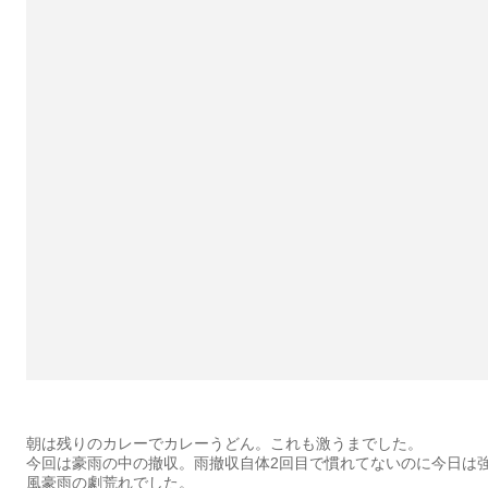
朝は残りのカレーでカレーうどん。これも激うまでした。
今回は豪雨の中の撤収。雨撤収自体2回目で慣れてないのに今日は
風豪雨の劇荒れでした。