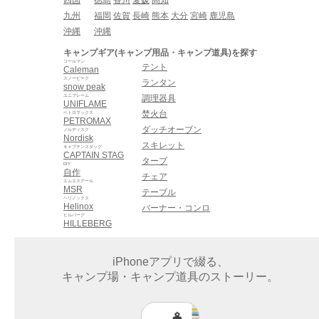
九州
福岡
佐賀
長崎
熊本
大分
宮崎
鹿児島
沖縄
沖縄
キャンプギア(キャンプ用品・キャンプ道具)を探す
コールマン
テント
Caleman
スノーピーク
ランタン
snow peak
ユニフレーム
調理器具
UNIFLAME
焚火台
ペトロマックス
PETROMAX
ダッチオーブン
ノルディスク
Nordisk
スキレット
キャプテンスタッグ
CAPTAIN STAG
タープ
DIY
自作
チェア
エムエスアール
MSR
テーブル
ヘリノックス
Helinox
バーナー・コンロ
ヒルバーグ
HILLEBERG
iPhoneアプリで綴る、
キャンプ場・キャンプ道具のストーリー。