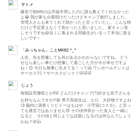
サトメ
爆音で朝6時の山手線半周したのに誰も教えてくれなかった
よ😭 我が家も台風明けだったけどキャンプ敢行しました。
管理人さんも来てくれて助かったと言っていたし、こんな時
だけど予定変えなくて良かったと思いました。 家キャン楽
しそうですね😃近くに集まれる同級生がいるって本当に羨
しいです✨
「みっちゃん」ことMK82 ^_^
人生、先を想像しても何があるかわからないですね。 どう
せなら楽しい事だけ想像して過ごした方が今が幸せですよ
ね！😊 今日も無事に生きてる！って🤗 ワンポールテントは
サーカスTC？サーカスビック？🤣🤣🤣
じょう
毎朝設営撤収とか❗️🤣 どんだけキャンプ(?)好きな息子さんを
お持ちなんですか⁉️😆 男子高校生は、エロ、大好物ですよ
🧐 脳内に渦巻くリビドーはもはや「小宇宙(コスモ)」と言っ
ても過言ではありません😓 その頃仲良かった友人と一緒に
なると、その頃と同じような話題になるのは何なんでしょう
かね？🤣👍