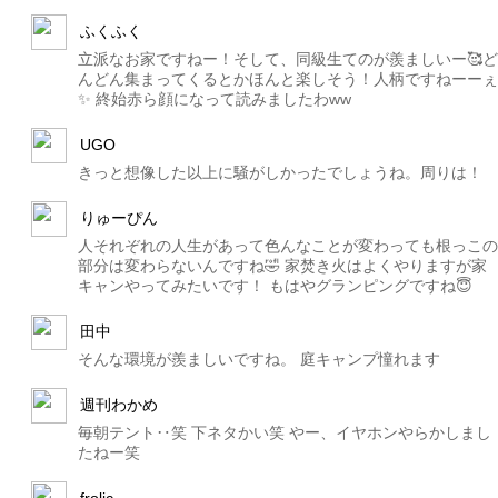
ふくふく
立派なお家ですねー！そして、同級生てのが羨ましいー🥰ど
んどん集まってくるとかほんと楽しそう！人柄ですねーーぇ
✨ 終始赤ら顔になって読みましたわww
UGO
きっと想像した以上に騒がしかったでしょうね。周りは！
りゅーぴん
人それぞれの人生があって色んなことが変わっても根っこの
部分は変わらないんですね🤣 家焚き火はよくやりますが家
キャンやってみたいです！ もはやグランピングですね😇
田中
そんな環境が羨ましいですね。 庭キャンプ憧れます
週刊わかめ
毎朝テント‥笑 下ネタかい笑 やー、イヤホンやらかしまし
たねー笑
frolic