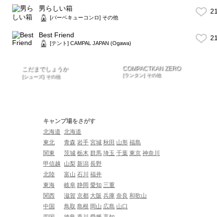
男らしい箱
2
[バーベキューコンロ] その他
Best Friend
2
[テント] CAMPAL JAPAN (Ogawa)
COMPACTKAN ZERO
こだまでしょうか
[ランタン] その他
[シューズ] その他
キャンプ場をさがす
北海道
北海道
東北
青森
岩手
宮城
秋田
山形
福島
関東
茨城
栃木
群馬
埼玉
千葉
東京
神奈川
甲信越
山梨
新潟
長野
北陸
富山
石川
福井
東海
岐阜
静岡
愛知
三重
関西
滋賀
京都
大阪
兵庫
奈良
和歌山
中国
鳥取
島根
岡山
広島
山口
四国
徳島
香川
愛媛
高知