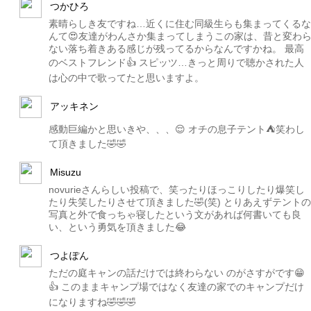
つかひろ
素晴らしき友ですね…近くに住む同級生らも集まってくるな
んて😍友達がわんさか集まってしまうこの家は、昔と変わ
ない落ち着きある感じが残ってるからなんですかね。 最高
のベストフレンド👍 スピッツ…きっと周りで聴かされた人
は心の中で歌ってたと思いますよ。
アッキネン
感動巨編かと思いきや、、、😌 オチの息子テント⛺️笑わし
て頂きました🤣🤣
Misuzu
novurieさんらしい投稿で、笑ったりほっこりしたり爆笑し
たり失笑したりさせて頂きました🤣(笑) とりあえずテントの
写真と外で食っちゃ寝したという文があれば何書いても良
い、という勇気を頂きました😂
つよぽん
ただの庭キャンの話だけでは終わらない のがさすがです😁
👍 このままキャンプ場ではなく友達の家でのキャンプだけ
になりますね🤣🤣🤣