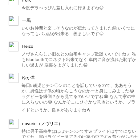
今度デラべっぴん差し入れに行きますね😊
一馬
いいお仲間と楽しそうなのが伝わってきました🤗 いくつに
なってもバカ話が出来る…羨ましいです😌
Heizo
ノヴさんらしい旧友との自宅キャンプ歓談 いいですねぇ 私
もBluetoothでコネクト出来てなく 車内に音が流れた恥ずか
しい過去が 脳裏をよぎりました😀
ゆか🐰
毎日5歳児とチン〇ンのことを話しているので、ああそう
か…男性は子供の頃からこうなのかーと身にしみました😂
ラグビーを縁側？から見てるのいいですね😂 なんで家の中
に入らないの😂 なんかそこにひそかな意地というか、プラ
イドというか、良さがありますね⛺️
novurie（ノヴリエ）
特に男子高校生はほぼチン○ンですw プライドはすでにない
ですね。実はラグビー見てるのは家の中ですw 昔ながらの土