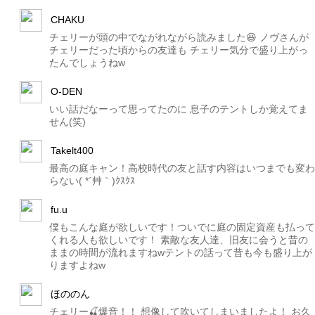
CHAKU
チェリーが頭の中でながれながら読みました😆 ノヴさんが
チェリーだった頃からの友達も チェリー気分で盛り上がっ
たんでしょうねw
O-DEN
いい話だなーって思ってたのに 息子のテントしか覚えてま
せん(笑)
Takelt400
最高の庭キャン！高校時代の友と話す内容はいつまでも変わ
らない( *´艸｀)ｸｽｸｽ
fu.u
僕もこんな庭が欲しいです！ついでに庭の固定資産も払って
くれる人も欲しいです！ 素敵な友人達、旧友に会うと昔の
ままの時間が流れますねwテントの話って昔も今も盛り上が
りますよねw
ほののん
チェリー🍒爆音！！ 想像して吹いてしまいましたよ！ お久