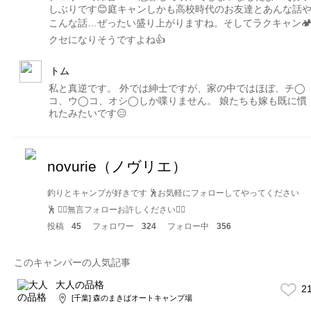
しぶりです😊庭キャンしかも高校時代のお友達とあんな話
こんな話…ぜったい盛り上がりますね。そしてラクキャン
クセになりそうですよね👍
トム
私と真逆です。 外では紳士ですが、家の中ではほぼ、チ◯
コ、ウ◯コ、オシ◯しか喋りません。 娘たちも嫁も既に慣
れたみたいです😑
novurie（ノヴリエ）
釣りとキャンプが好きです 🕺お気軽にフォローしてやってください
🕺 🙇‍♂️無言フォローお許しください🙇‍♂️
投稿
45
フォロワー
324
フォロー中
356
このキャンパーの人気記事
大人の品格
2
[千葉] 森のまきばオートキャンプ場