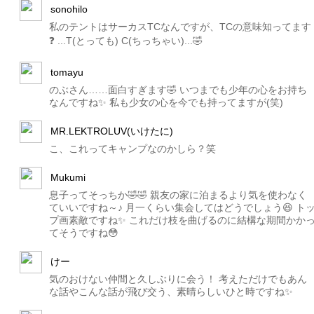
sonohilo
私のテントはサーカスTCなんですが、TCの意味知ってます
❓ ...T(とっても) C(ちっちゃい)...🤣
tomayu
のぶさん……面白すぎます🤣 いつまでも少年の心をお持ち
なんですね✨ 私も少女の心を今でも持ってますが(笑)
MR.LEKTROLUV(いけたに)
こ、これってキャンプなのかしら？笑
Mukumi
息子ってそっちか🤣🤣 親友の家に泊まるより気を使わなく
ていいですね～♪ 月一くらい集会してはどうでしょう😆 ト
プ画素敵ですね✨ これだけ枝を曲げるのに結構な期間かか
てそうですね😳
けー
気のおけない仲間と久しぶりに会う！ 考えただけでもあん
な話やこんな話が飛び交う、素晴らしいひと時ですね✨