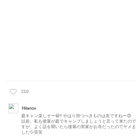
210
Hilanox
庭キャン楽しそー😆‼️ やはり持つべきものは友ですねー😍
以前、私も後輩が庭でキャンプしましょうと言って来たので
すが、よく話を聞いたら後輩の実家がお寺だったのでヤメま
した💦笑笑