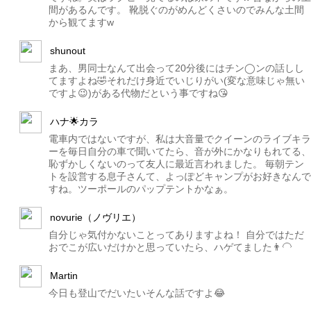
間があるんです。 靴脱ぐのがめんどくさいのでみんな土間
から観てますw
shunout
まあ、男同士なんて出会って20分後にはチン◯ンの話しし
てますよね🤣それだけ身近でいじりがい(変な意味じゃ無い
ですよ😉)がある代物だという事ですね😘
ハナ🌟カラ
電車内ではないですが、私は大音量でクイーンのライブキラ
ーを毎日自分の車で聞いてたら、音が外にかなりもれてる、
恥ずかしくないのって友人に最近言われました。 毎朝テン
トを設営する息子さんて、よっぽどキャンプがお好きなんで
すね。ツーポールのパップテントかなぁ。
novurie（ノヴリエ）
自分じゃ気付かないことってありますよね！ 自分ではただ
おでこが広いだけかと思っていたら、ハゲてました👨‍🦲
Martin
今日も登山でだいたいそんな話ですよ😂