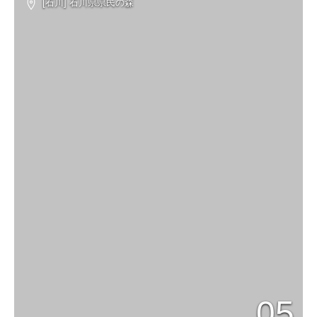
[石川] 石川県県民の森
05