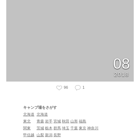
08
2018
96
1
キャンプ場をさがす
北海道
北海道
東北
青森
岩手
宮城
秋田
山形
福島
関東
茨城
栃木
群馬
埼玉
千葉
東京
神奈川
甲信越
山梨
新潟
長野