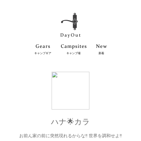
キャンプギア
キャンプ場
新着
ハナ🌟カラ
お前ん家の前に突然現れるからな‼️ 世界を調和せよ‼️