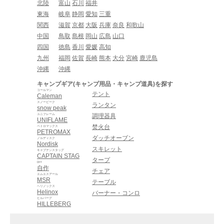
北陸
富山
石川
福井
東海
岐阜
静岡
愛知
三重
関西
滋賀
京都
大阪
兵庫
奈良
和歌山
中国
鳥取
島根
岡山
広島
山口
四国
徳島
香川
愛媛
高知
九州
福岡
佐賀
長崎
熊本
大分
宮崎
鹿児島
沖縄
沖縄
キャンプギア(キャンプ用品・キャンプ道具)を探す
コールマン
テント
Caleman
スノーピーク
ランタン
snow peak
ユニフレーム
調理器具
UNIFLAME
焚火台
ペトロマックス
PETROMAX
ダッチオーブン
ノルディスク
Nordisk
スキレット
キャプテンスタッグ
CAPTAIN STAG
タープ
DIY
自作
チェア
エムエスアール
MSR
テーブル
ヘリノックス
Helinox
バーナー・コンロ
ヒルバーグ
HILLEBERG