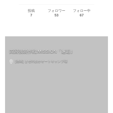
投稿
フォロワー
フォロー中
7
53
67
四国強襲作戦:MISSION「邂逅｣
[徳島] まぜのおかオートキャンプ場