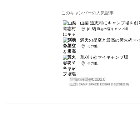
このキャンパーの人気記事
山梨 道志村にキャンプ場を創
[山梨] 道志の森キャンプ場
満天の星空と最高の焚火@マ
その他
草刈り@マイキャンプ場
その他
至福の時間@CSD2.0
[山梨] CAMP SPACE DOSHI 2.0(CSD2.0)