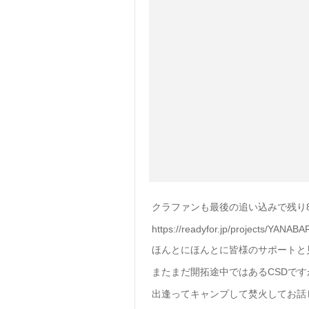
クラファンも最後の追い込みで残り
https://readyfor.jp/projects/YAN
ほんとにほんとに皆様のサポートと
またまだ開拓途中ではあるCSDで
出逢ってキャンプして焚火してお話