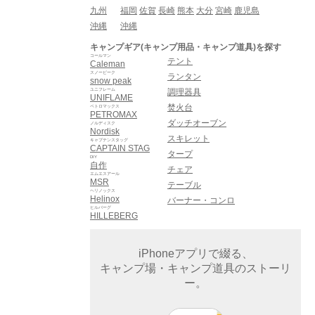
九州
福岡
佐賀
長崎
熊本
大分
宮崎
鹿児島
沖縄
沖縄
キャンプギア(キャンプ用品・キャンプ道具)を探す
コールマン
テント
Caleman
スノーピーク
ランタン
snow peak
ユニフレーム
調理器具
UNIFLAME
焚火台
ペトロマックス
PETROMAX
ダッチオーブン
ノルディスク
Nordisk
スキレット
キャプテンスタッグ
CAPTAIN STAG
タープ
DIY
自作
チェア
エムエスアール
MSR
テーブル
ヘリノックス
Helinox
バーナー・コンロ
ヒルバーグ
HILLEBERG
iPhoneアプリで綴る、
キャンプ場・キャンプ道具のストーリ
ー。