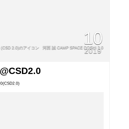
10
河西 誠 CAMP SPACE DOSHI 2.0
2019
CSD2.0
0(CSD2.0)