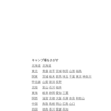
キャンプ場をさがす
北海道
北海道
東北
青森
岩手
宮城
秋田
山形
福島
関東
茨城
栃木
群馬
埼玉
千葉
東京
神奈川
甲信越
山梨
新潟
長野
北陸
富山
石川
福井
東海
岐阜
静岡
愛知
三重
関西
滋賀
京都
大阪
兵庫
奈良
和歌山
中国
鳥取
島根
岡山
広島
山口
四国
徳島
香川
愛媛
高知