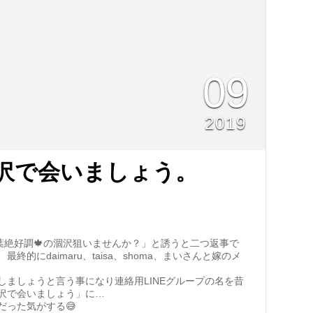
09
2019
 涸沢で会いましょう。
紅葉絶好調🍁の涸沢狙いませんか？」と誘うと二つ返事で
的にdaimaru、taisa、shoma、まいさんと嫁のメ
しましょうと言う事になり連絡用LINEグループの名を昔
沢で会いましょう」に…
だった気がする😅