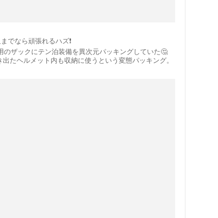
沢までなら頑張れるハズ❗️
日帰り用のザックにテン泊装備を異次元パッキングしていた🤔
に突き出たヘルメット内も収納に使うという変態パッキング。