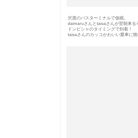
沢渡のバスターミナルで仮眠。
daimaruさんとtaisaさんが
ドンピシャのタイミングで到着！
taisaさんのカッコかわいい愛車に惚