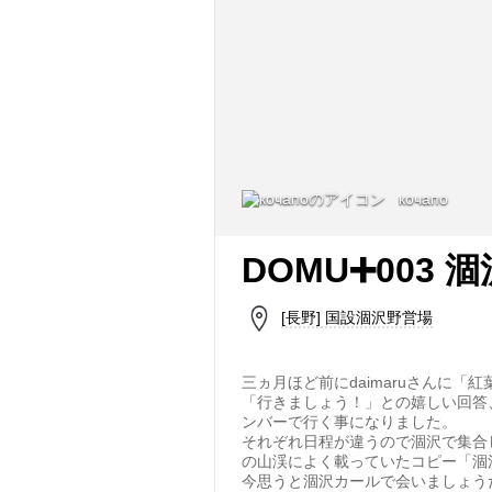
кочапо
DOMU➕003
[長野] 国設涸沢野営場
三ヵ月ほど前にdaimaruさんに「
「行きましょう！」との嬉しい回答、最終
ンバーで行く事になりました。
それぞれ日程が違うので涸沢で集合
の山渓によく載っていたコピー「涸
今思うと涸沢カールで会いましょう