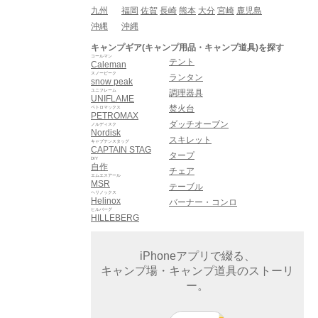
九州
福岡
佐賀
長崎
熊本
大分
宮崎
鹿児島
沖縄
沖縄
キャンプギア(キャンプ用品・キャンプ道具)を探す
コールマン
テント
Caleman
スノーピーク
ランタン
snow peak
ユニフレーム
調理器具
UNIFLAME
焚火台
ペトロマックス
PETROMAX
ダッチオーブン
ノルディスク
Nordisk
スキレット
キャプテンスタッグ
CAPTAIN STAG
タープ
DIY
自作
チェア
エムエスアール
MSR
テーブル
ヘリノックス
Helinox
バーナー・コンロ
ヒルバーグ
HILLEBERG
iPhoneアプリで綴る、
キャンプ場・キャンプ道具のストーリ
ー。