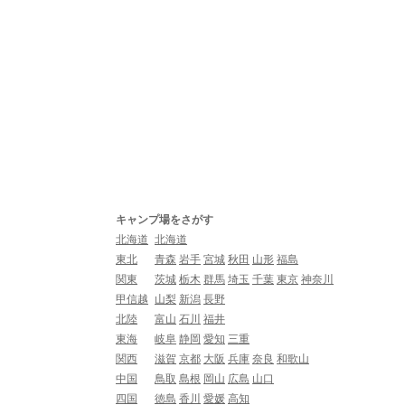
キャンプ場をさがす
北海道
北海道
東北
青森
岩手
宮城
秋田
山形
福島
関東
茨城
栃木
群馬
埼玉
千葉
東京
神奈川
甲信越
山梨
新潟
長野
北陸
富山
石川
福井
東海
岐阜
静岡
愛知
三重
関西
滋賀
京都
大阪
兵庫
奈良
和歌山
中国
鳥取
島根
岡山
広島
山口
四国
徳島
香川
愛媛
高知