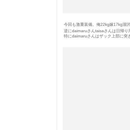
今回も激重装備。俺22kg嫁17kg涸
逆にdaimaruさんtaisaさんは
特にdaimaruさんはザック上部