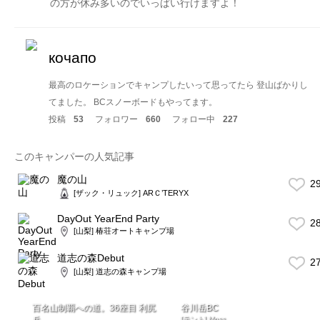
の方が休み多いのでいっぱい行けますよ！
кочапо
最高のロケーションでキャンプしたいって思ってたら 登山ばかりし
てました。 BCスノーボードもやってます。
投稿
53
フォロワー
660
フォロー中
227
このキャンパーの人気記事
魔の山
2
[ザック・リュック] ARＣ’TERYX
DayOut YearEnd Party
2
[山梨] 椿荘オートキャンプ場
道志の森Debut
2
[山梨] 道志の森キャンプ場
百名山制覇への道。36座目 利尻
谷川岳BC
岳
[テント] Moss