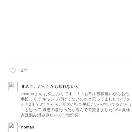
274
まめこ。だったかも知れない人
koyanoさん お久しぶりです～！！(≧∇≦) 投稿無いからお仕
事忙しくて キャンプ行けてないのかと思ってました‪‪💦‬ ワタ
シも2年？3年？くらい前の7月に 平日だから空いてるだろう
～と思って 道志の森行ったら混んでて驚きました🙄‪‪💦‬ 夏休
みは混み混みみたいですね‪‪💦‬笑
nontan