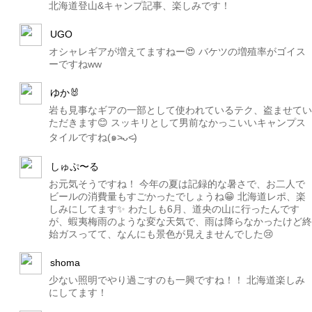
北海道登山&キャンプ記事、楽しみです！
UGO
オシャレギアが増えてますねー😍 バケツの増殖率がゴイス
ーですねww
ゆか🐰
岩も見事なギアの一部として使われているテク、盗ませてい
ただきます😊 スッキリとして男前なかっこいいキャンプス
タイルですね(๑˃̵ᴗ˂̵)
しゅぷ〜る
お元気そうですね！ 今年の夏は記録的な暑さで、お二人で
ビールの消費量もすごかったでしょうね😁 北海道レポ、楽
しみにしてます✨ わたしも6月、道央の山に行ったんです
が、蝦夷梅雨のような変な天気で、雨は降らなかったけど終
始ガスってて、なんにも景色が見えませんでした😢
shoma
少ない照明でやり過ごすのも一興ですね！！ 北海道楽しみ
にしてます！