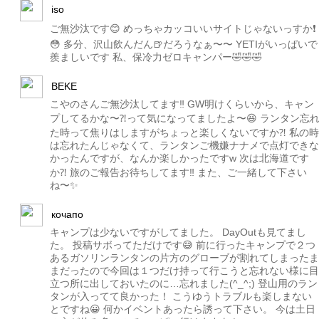
iso
ご無沙汰です😊 めっちゃカッコいいサイトじゃないっすか❗️
😳 多分、沢山飲んだん🍺だろうなぁ〜〜 YETIがいっぱいで
羨ましいです 私、保冷力ゼロキャンパー🤣🤣🤣
BEKE
こやのさんご無沙汰してます‼︎ GW明けくらいから、キャン
プしてるかな〜⁈って気になってましたよ〜😆 ランタン忘
た時って焦りはしますがちょっと楽しくないですか⁈ 私の時
は忘れたんじゃなくて、ランタンご機嫌ナナメで点灯できな
かったんですが、なんか楽しかったですw 次は北海道です
か⁈ 旅のご報告お待ちしてます‼︎ また、ご一緒して下さい
ね〜✨
кочапо
キャンプは少ないですがしてました。 DayOutも見てまし
た。 投稿サボってただけです😅 前に行ったキャンプで２つ
あるガソリンランタンの片方のグローブが割れてしまったま
まだったので今回は１つだけ持って行こうと忘れない様に目
立つ所に出しておいたのに…忘れました(^_^;) 登山用のラン
タンが入ってて良かった！ こうゆうトラブルも楽しまない
とですね😀 何かイベントあったら誘って下さい。 今は土日