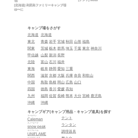
[北海道] 利尻島ファミリーキャンプ場
ゆ〜に
キャンプ場をさがす
北海道
北海道
東北
青森
岩手
宮城
秋田
山形
福島
関東
茨城
栃木
群馬
埼玉
千葉
東京
神奈川
甲信越
山梨
新潟
長野
北陸
富山
石川
福井
東海
岐阜
静岡
愛知
三重
関西
滋賀
京都
大阪
兵庫
奈良
和歌山
中国
鳥取
島根
岡山
広島
山口
四国
徳島
香川
愛媛
高知
九州
福岡
佐賀
長崎
熊本
大分
宮崎
鹿児島
沖縄
沖縄
キャンプギア(キャンプ用品・キャンプ道具)を探す
コールマン
テント
Caleman
スノーピーク
ランタン
snow peak
ユニフレーム
調理器具
UNIFLAME
ペトロマックス