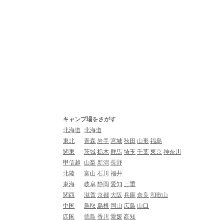
キャンプ場をさがす
北海道
北海道
東北
青森
岩手
宮城
秋田
山形
福島
関東
茨城
栃木
群馬
埼玉
千葉
東京
神奈川
甲信越
山梨
新潟
長野
北陸
富山
石川
福井
東海
岐阜
静岡
愛知
三重
関西
滋賀
京都
大阪
兵庫
奈良
和歌山
中国
鳥取
島根
岡山
広島
山口
四国
徳島
香川
愛媛
高知