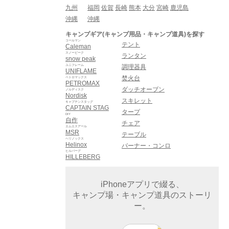
九州
福岡
佐賀
長崎
熊本
大分
宮崎
鹿児島
沖縄
沖縄
キャンプギア(キャンプ用品・キャンプ道具)を探す
コールマン
テント
Caleman
スノーピーク
ランタン
snow peak
ユニフレーム
調理器具
UNIFLAME
焚火台
ペトロマックス
PETROMAX
ダッチオーブン
ノルディスク
Nordisk
スキレット
キャプテンスタッグ
CAPTAIN STAG
タープ
DIY
自作
チェア
エムエスアール
MSR
テーブル
ヘリノックス
Helinox
バーナー・コンロ
ヒルバーグ
HILLEBERG
iPhoneアプリで綴る、
キャンプ場・キャンプ道具のストーリ
ー。