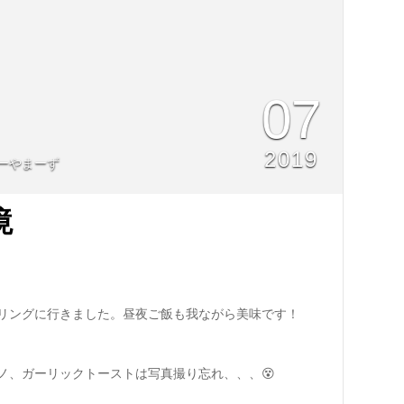
07
2019
ーやまーず
境
リングに行きました。昼夜ご飯も我ながら美味です！
ノ、ガーリックトーストは写真撮り忘れ、、、😵