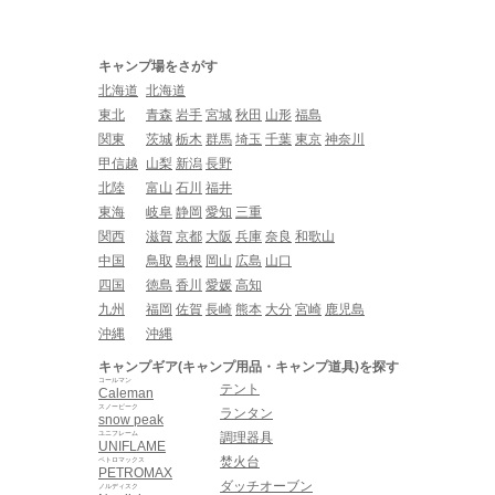
キャンプ場をさがす
北海道
北海道
東北
青森
岩手
宮城
秋田
山形
福島
関東
茨城
栃木
群馬
埼玉
千葉
東京
神奈川
甲信越
山梨
新潟
長野
北陸
富山
石川
福井
東海
岐阜
静岡
愛知
三重
関西
滋賀
京都
大阪
兵庫
奈良
和歌山
中国
鳥取
島根
岡山
広島
山口
四国
徳島
香川
愛媛
高知
九州
福岡
佐賀
長崎
熊本
大分
宮崎
鹿児島
沖縄
沖縄
キャンプギア(キャンプ用品・キャンプ道具)を探す
コールマン
テント
Caleman
スノーピーク
ランタン
snow peak
ユニフレーム
調理器具
UNIFLAME
焚火台
ペトロマックス
PETROMAX
ダッチオーブン
ノルディスク