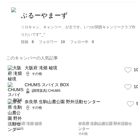
ぶるーやまーず
ソロキャン、キャンツー、が主です。いつか関西キャンツークラブ作
りたいです^_^
投稿
8
フォロワー
10
フォロー中
0
このキャンパーの人気記事
大阪府 滝畑 秘境
1
その他
CHUMS スパイス BOX
1
[調理器具] CHUMS
奈良県 生駒山麓公園 野外活動センター
9
その他
大阪府 滝畑 秘境
奈良県 生駒山麓公園 野外活動セ
その他
ンター
その他