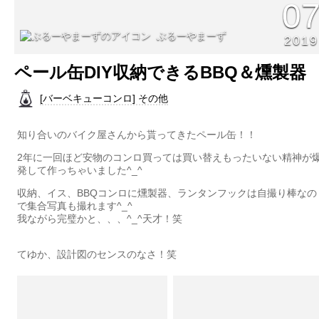
0
ぶるーやまーず
2019
ペール缶DIY収納できるBBQ＆燻製器
[バーベキューコンロ] その他
知り合いのバイク屋さんから貰ってきたペール缶！！
2年に一回ほど安物のコンロ買っては買い替えもったいない精神が
発して作っちゃいました^_^
収納、イス、BBQコンロに燻製器、ランタンフックは自撮り棒なの
で集合写真も撮れます^_^
我ながら完璧かと、、、^_^天才！笑
てゆか、設計図のセンスのなさ！笑