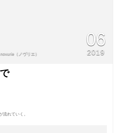
06
2019
novurie（ノヴリエ）
で
が流れていく。