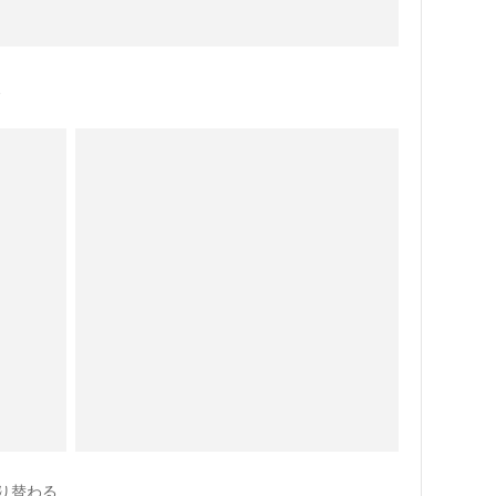
、
り替わる