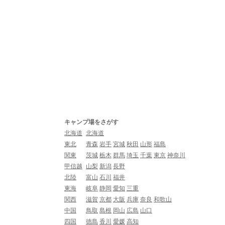
キャンプ場をさがす
北海道
北海道
東北
青森
岩手
宮城
秋田
山形
福島
関東
茨城
栃木
群馬
埼玉
千葉
東京
神奈川
甲信越
山梨
新潟
長野
北陸
富山
石川
福井
東海
岐阜
静岡
愛知
三重
関西
滋賀
京都
大阪
兵庫
奈良
和歌山
中国
鳥取
島根
岡山
広島
山口
四国
徳島
香川
愛媛
高知