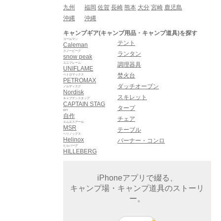
九州
福岡
佐賀
長崎
熊本
大分
宮崎
鹿児島
沖縄
沖縄
キャンプギア(キャンプ用品・キャンプ道具)を探す
コールマン
テント
Caleman
スノーピーク
ランタン
snow peak
ユニフレーム
調理器具
UNIFLAME
焚火台
ペトロマックス
PETROMAX
ダッチオーブン
ノルディスク
Nordisk
スキレット
キャプテンスタッグ
CAPTAIN STAG
タープ
DIY
自作
チェア
エムエスアール
MSR
テーブル
ヘリノックス
Helinox
バーナー・コンロ
ヒルバーグ
HILLEBERG
iPhoneアプリで綴る、
キャンプ場・キャンプ道具のストーリ
ー。