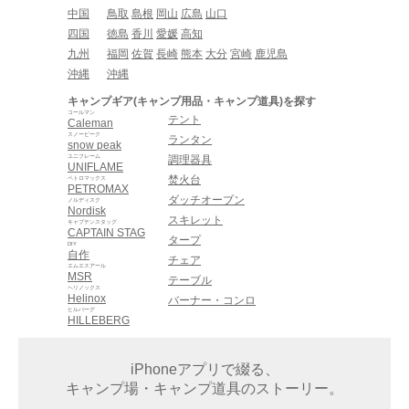
中国
鳥取
島根
岡山
広島
山口
四国
徳島
香川
愛媛
高知
九州
福岡
佐賀
長崎
熊本
大分
宮崎
鹿児島
沖縄
沖縄
キャンプギア(キャンプ用品・キャンプ道具)を探す
コールマン
テント
Caleman
スノーピーク
ランタン
snow peak
ユニフレーム
調理器具
UNIFLAME
焚火台
ペトロマックス
PETROMAX
ダッチオーブン
ノルディスク
Nordisk
スキレット
キャプテンスタッグ
CAPTAIN STAG
タープ
DIY
自作
チェア
エムエスアール
MSR
テーブル
ヘリノックス
Helinox
バーナー・コンロ
ヒルバーグ
HILLEBERG
iPhoneアプリで綴る、
キャンプ場・キャンプ道具のストーリー。