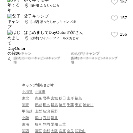
157
[静岡] ふもとっぱら
父子キャンプ
157
[山梨] ほったらかしキャンプ場
はじめましてDayOuterの皆さん
156
[栃木] ワイルドフィールズおじか
グルキャン
のんびりキャンプ
[栃木] ゆーゆーキャビン&キャンプ
[栃木] ゆーゆーキャビン&キャンプ
場
場
キャンプ場をさがす
北海道
北海道
東北
青森
岩手
宮城
秋田
山形
福島
関東
茨城
栃木
群馬
埼玉
千葉
東京
神奈川
甲信越
山梨
新潟
長野
北陸
富山
石川
福井
東海
岐阜
静岡
愛知
三重
関西
滋賀
京都
大阪
兵庫
奈良
和歌山