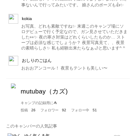
事ないんで行ってみたいです。 娘さんのポーズも👍✨
kokia
お写真、どれも素敵ですね✨ 来週このキャンプ場にソ
ロデビューで行く予定なので、ガン見させていただきま
した👀✨ 夜の寒さ対策はどれくらいしたものか… スト
ーブは必須な感じでしょうか？ 夜景写真見て、、夜景
の素晴らしさ✨ 私も経験出来たらなぁ🌙と思います^ ^
おしりのごはん
おおおアンコール！ 夜景もテントも美しい〜
mutubay（カズ)
キャンプの記録用に⛺️
投稿
26
フォロワー
92
フォロー中
51
このキャンパーの人気記事
ゆく年くる年