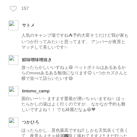
157
サトメ
人気のキャンプ場ですね⛺️予約大変そうだけど我が家も
いつか行ってみたいと思ってます。 アンバーが夜景と
マッチして美しいです✨
鯖味噌味噌抜き
放ったらかしいいすねぇ😆 ペットボトルはあるあるか
らのmossあるある勉強になります😊 いつかカズさんと
横で並べて語らいたいす😄
tintomo_camp
面白いー✨✨ ますます愛着が湧いちゃいますね✨ ほっ
たらかしの湯はよく行くのですが… なかなか予約も難
しいですよね！！ でも綺麗だなぁ😆🧡
つかひろ
ほったらかし…景色最高ですね⁉️ しかも天気良くて良く
て、夜景もメチャ綺麗🌃良く撮れてますよ‼️ まだ行った