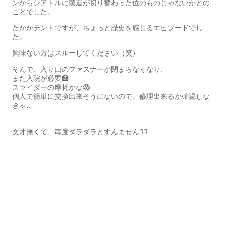
ンからシアトルに製造が切り替わった位のものじゃないかとの
ことでした。
たかがテントですが、ちょっと歴史を感じるエピソードでし
た。
興味ない方はスルーしてください（笑）
そんで、入り口のファスナーが閉まらなくなり、
また入院が必要🏥
スライダーの摩耗かな😱
個人で簡単に交換出来そうにないので、修理出来るか確認しな
きゃ…
文才無くて、毎度ダラダラとすんません🙇‍♂️