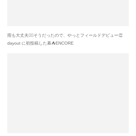
雨も大丈夫🙆‍♂️そうだったので、やっとフィールドデビュー👏
dayout に初投稿した幕⛺️ENCORE