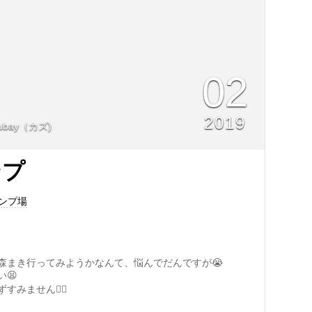
02
2019
ubay（カズ)
ンプ
ャンプ場
森まき行ってみようかなんて、悩んでだんですが😭
😫
みません🙇‍♂️