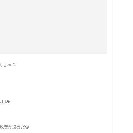
んじゃ💨
用⛺️
改善が必要だ😵