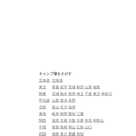
キャンプ場をさがす
北海道
北海道
東北
青森
岩手
宮城
秋田
山形
福島
関東
茨城
栃木
群馬
埼玉
千葉
東京
神奈川
甲信越
山梨
新潟
長野
北陸
富山
石川
福井
東海
岐阜
静岡
愛知
三重
関西
滋賀
京都
大阪
兵庫
奈良
和歌山
中国
鳥取
島根
岡山
広島
山口
四国
徳島
香川
愛媛
高知