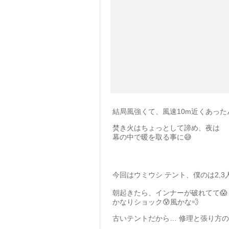
結局風強くて、風速10m近くあった
焚き火はちょっとして諦め、夜は
幕の中で暖を取る事に😅
今回はウミウシ テント、僕のは2,3人
朝起きたら、インナーが破れてて😱
かなりショック😰風かな💨
古いテントだから… 修理と張り方の