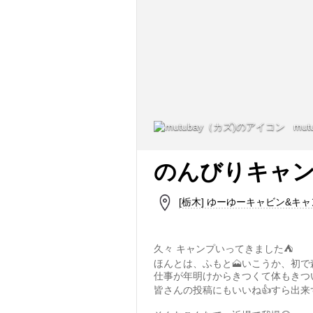
mut
のんびりキャ
[栃木] ゆーゆーキャビン&キ
久々 キャンプいってきました⛺️
ほんとは、ふもと🗻いこうか、初で
仕事が年明けからきつくて体もきつい
皆さんの投稿にもいいね👍すら出来ずす