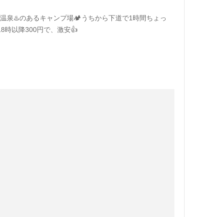
温泉♨️のあるキャンプ場🏕うちから下道で1時間ちょっ
8時以降300円で、激安👍