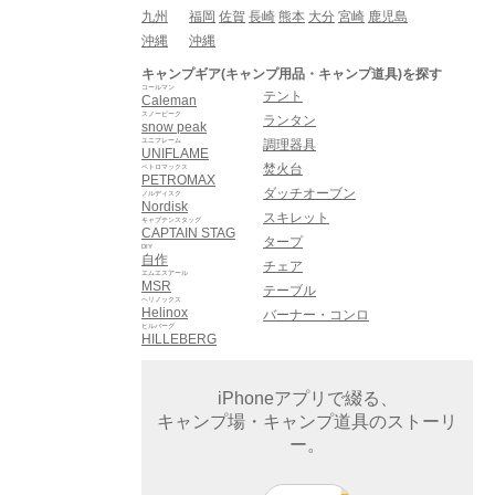
九州
福岡
佐賀
長崎
熊本
大分
宮崎
鹿児島
沖縄
沖縄
キャンプギア(キャンプ用品・キャンプ道具)を探す
コールマン
テント
Caleman
スノーピーク
ランタン
snow peak
ユニフレーム
調理器具
UNIFLAME
焚火台
ペトロマックス
PETROMAX
ダッチオーブン
ノルディスク
Nordisk
スキレット
キャプテンスタッグ
CAPTAIN STAG
タープ
DIY
自作
チェア
エムエスアール
MSR
テーブル
ヘリノックス
Helinox
バーナー・コンロ
ヒルバーグ
HILLEBERG
iPhoneアプリで綴る、
キャンプ場・キャンプ道具のストーリ
ー。