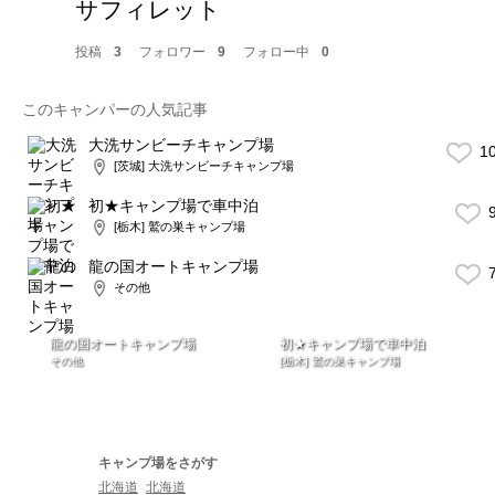
サフィレット
投稿
3
フォロワー
9
フォロー中
0
このキャンパーの人気記事
大洗サンビーチキャンプ場
1
[茨城] 大洗サンビーチキャンプ場
初★キャンプ場で車中泊
9
[栃木] 鷲の巣キャンプ場
龍の国オートキャンプ場
7
その他
龍の国オートキャンプ場
初★キャンプ場で車中泊
その他
[栃木] 鷲の巣キャンプ場
キャンプ場をさがす
北海道
北海道