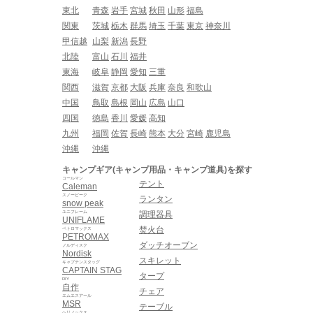
東北
青森
岩手
宮城
秋田
山形
福島
関東
茨城
栃木
群馬
埼玉
千葉
東京
神奈川
甲信越
山梨
新潟
長野
北陸
富山
石川
福井
東海
岐阜
静岡
愛知
三重
関西
滋賀
京都
大阪
兵庫
奈良
和歌山
中国
鳥取
島根
岡山
広島
山口
四国
徳島
香川
愛媛
高知
九州
福岡
佐賀
長崎
熊本
大分
宮崎
鹿児島
沖縄
沖縄
キャンプギア(キャンプ用品・キャンプ道具)を探す
コールマン
テント
Caleman
スノーピーク
ランタン
snow peak
ユニフレーム
調理器具
UNIFLAME
焚火台
ペトロマックス
PETROMAX
ダッチオーブン
ノルディスク
Nordisk
スキレット
キャプテンスタッグ
CAPTAIN STAG
タープ
DIY
自作
チェア
エムエスアール
MSR
テーブル
ヘリノックス