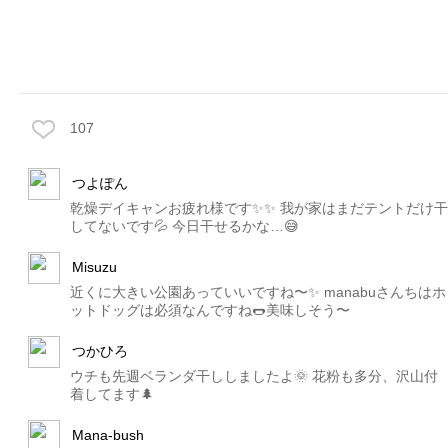
107
つよぽん
乾燥デイキャンお疲れ様です✨✨ 我が家はまだテントだけ干
してないです💦 今日干せるかな…😅
Misuzu
近くに大きい公園あっていいですね〜✨ manabuさんちはホ
ットドッグは必須なんですね🌭美味しそう〜
つかひろ
ウチも先週ベランダ干ししましたよ🌞 花粉も多分、沢山付
着してます🌲
Mana-bush