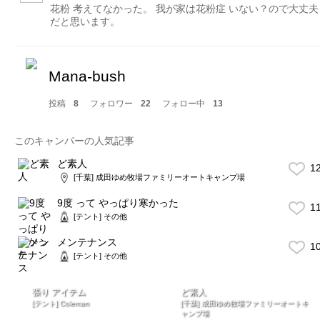
花粉 考えてなかった。 我が家は花粉症 いない？ので大丈夫
だと思います。
Mana-bush
投稿
8
フォロワー
22
フォロー中
13
このキャンパーの人気記事
ど素人
1
[千葉] 成田ゆめ牧場ファミリーオートキャンプ場
9度 って やっぱり寒かった
1
[テント] その他
メンテナンス
1
[テント] その他
張り アイテム
ど素人
[テント] Coleman
[千葉] 成田ゆめ牧場ファミリーオートキ
ャンプ場