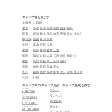
キャンプ場をさがす
北海道
北海道
東北
青森
岩手
宮城
秋田
山形
福島
関東
茨城
栃木
群馬
埼玉
千葉
東京
神奈川
甲信越
山梨
新潟
長野
北陸
富山
石川
福井
東海
岐阜
静岡
愛知
三重
関西
滋賀
京都
大阪
兵庫
奈良
和歌山
中国
鳥取
島根
岡山
広島
山口
四国
徳島
香川
愛媛
高知
九州
福岡
佐賀
長崎
熊本
大分
宮崎
鹿児島
沖縄
沖縄
キャンプギア(キャンプ用品・キャンプ道具)を探す
コールマン
テント
Caleman
スノーピーク
ランタン
snow peak
ユニフレーム
調理器具
UNIFLAME
焚火台
ペトロマックス
PETROMAX