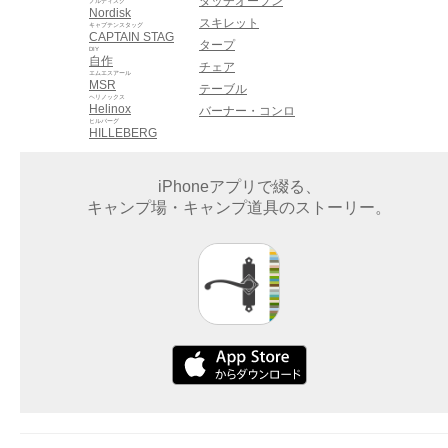
ダッチオーブン
ノルディスク
Nordisk
スキレット
キャプテンスタッグ
CAPTAIN STAG
タープ
DIY
自作
チェア
エムエスアール
MSR
テーブル
ヘリノックス
Helinox
バーナー・コンロ
ヒルバーグ
HILLEBERG
iPhoneアプリで綴る、
キャンプ場・キャンプ道具のストーリー。