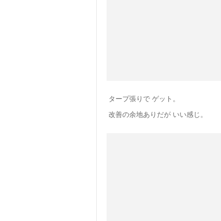
タープ張りで ゲット。
改善の余地ありだが いい感じ。