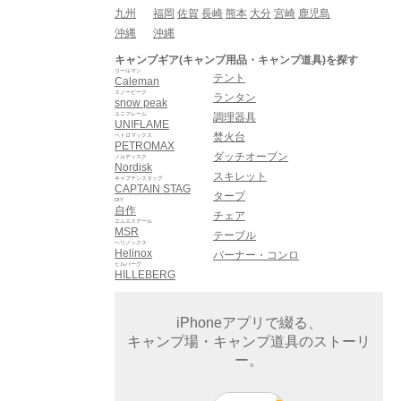
九州
福岡
佐賀
長崎
熊本
大分
宮崎
鹿児島
沖縄
沖縄
キャンプギア(キャンプ用品・キャンプ道具)を探す
コールマン
テント
Caleman
スノーピーク
ランタン
snow peak
ユニフレーム
調理器具
UNIFLAME
焚火台
ペトロマックス
PETROMAX
ダッチオーブン
ノルディスク
Nordisk
スキレット
キャプテンスタッグ
CAPTAIN STAG
タープ
DIY
自作
チェア
エムエスアール
MSR
テーブル
ヘリノックス
Helinox
バーナー・コンロ
ヒルバーグ
HILLEBERG
iPhoneアプリで綴る、
キャンプ場・キャンプ道具のストーリ
ー。