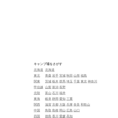
キャンプ場をさがす
北海道
北海道
東北
青森
岩手
宮城
秋田
山形
福島
関東
茨城
栃木
群馬
埼玉
千葉
東京
神奈川
甲信越
山梨
新潟
長野
北陸
富山
石川
福井
東海
岐阜
静岡
愛知
三重
関西
滋賀
京都
大阪
兵庫
奈良
和歌山
中国
鳥取
島根
岡山
広島
山口
四国
徳島
香川
愛媛
高知