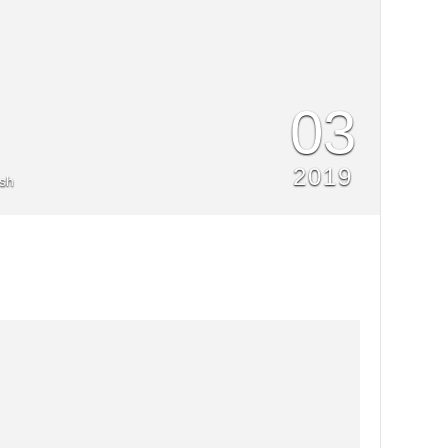
03
2019
sh