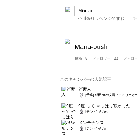
Misuzu
小川張りリベンジですね！！✨
Mana-bush
投稿
8
フォロワー
22
フォロ
このキャンパーの人気記事
ど素人
[千葉] 成田ゆめ牧場ファミリー
9度 って やっぱり寒かった
[テント] その他
メンテナンス
[テント] その他