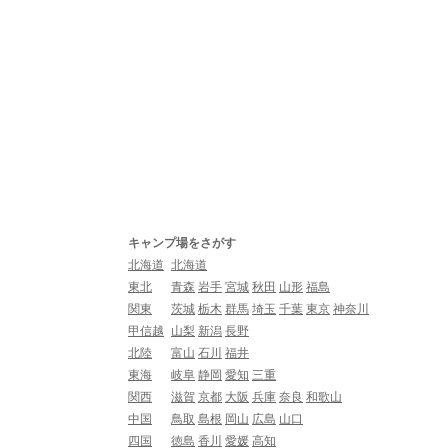
キャンプ場をさがす
北海道
北海道
東北
青森
岩手
宮城
秋田
山形
福島
関東
茨城
栃木
群馬
埼玉
千葉
東京
神奈川
甲信越
山梨
新潟
長野
北陸
富山
石川
福井
東海
岐阜
静岡
愛知
三重
関西
滋賀
京都
大阪
兵庫
奈良
和歌山
中国
鳥取
島根
岡山
広島
山口
四国
徳島
香川
愛媛
高知