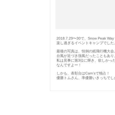
2018.7.29〜30で、Snow Peak 
楽し過ぎるイベントキャンプでした
最後の写真は、恒例の紙飛行機大会
台風が近づき強風だったこともあり
私は見事に第3位に輝き、欲しかったケ
なんですよー！
しかも、表彰台はCam’sで独占！
優勝トムさん、準優勝いきっちでした