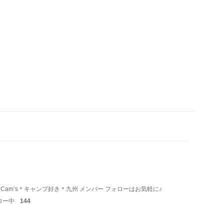
^ Cam’s＊キャンプ好き＊九州 メンバー フォローはお気軽に♪
ロー中
144