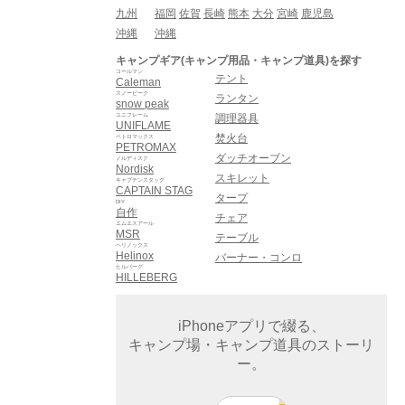
九州
福岡
佐賀
長崎
熊本
大分
宮崎
鹿児島
沖縄
沖縄
キャンプギア(キャンプ用品・キャンプ道具)を探す
コールマン
テント
Caleman
スノーピーク
ランタン
snow peak
ユニフレーム
調理器具
UNIFLAME
焚火台
ペトロマックス
PETROMAX
ダッチオーブン
ノルディスク
Nordisk
スキレット
キャプテンスタッグ
CAPTAIN STAG
タープ
DIY
自作
チェア
エムエスアール
MSR
テーブル
ヘリノックス
Helinox
バーナー・コンロ
ヒルバーグ
HILLEBERG
iPhoneアプリで綴る、
キャンプ場・キャンプ道具のストーリ
ー。