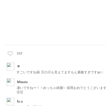
150
𖤐
すごいですね😆 天の川も見えてますもん素敵すぎです🙏✨
Misuzu
凄いですねー！！めっちゃ綺麗✨ 採用おめでとうございま
👏👏
fu.u