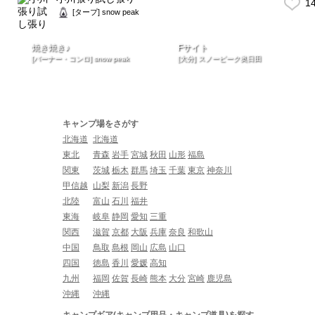
1
[タープ] snow peak
焼き焼き♪
Fサイト
[バーナー・コンロ] snow peak
[大分] スノーピーク奥日田
キャンプ場をさがす
北海道
北海道
東北
青森
岩手
宮城
秋田
山形
福島
関東
茨城
栃木
群馬
埼玉
千葉
東京
神奈川
甲信越
山梨
新潟
長野
北陸
富山
石川
福井
東海
岐阜
静岡
愛知
三重
関西
滋賀
京都
大阪
兵庫
奈良
和歌山
中国
鳥取
島根
岡山
広島
山口
四国
徳島
香川
愛媛
高知
九州
福岡
佐賀
長崎
熊本
大分
宮崎
鹿児島
沖縄
沖縄
キャンプギア(キャンプ用品・キャンプ道具)を探す