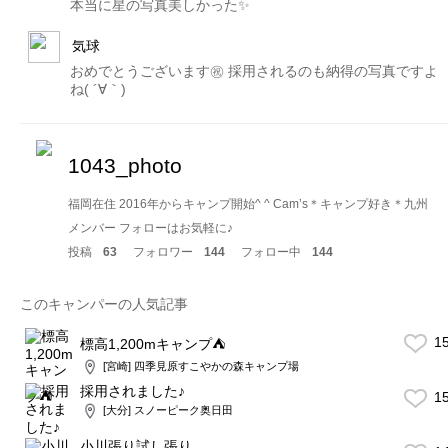
本当に星の写真美しかった✨
気球
おめでとうございます㊗️ 採用されるのも納得の写真ですよ
ね( ´∀｀)
1043_photo
福岡在住 2016年からキャンプ開始^ ^ Cam’s＊キャンプ好き＊九州
メンバー フォローはお気軽に♪
投稿
63
フォロワー
144
フォロー中
144
このキャンパーの人気記事
1
標高1,200mキャンプ⛺️
[宮崎] 四季見原すこやかの森キャンプ場
採用されました♪
1
[大分] スノーピーク奥日田
小川張り試し張り