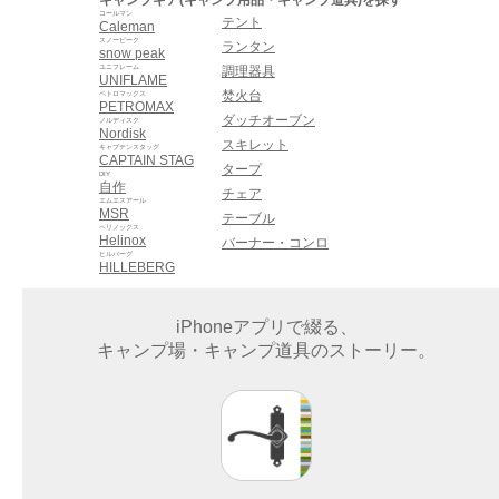
コールマン
テント
Caleman
スノーピーク
ランタン
snow peak
ユニフレーム
調理器具
UNIFLAME
焚火台
ペトロマックス
PETROMAX
ダッチオーブン
ノルディスク
Nordisk
スキレット
キャプテンスタッグ
CAPTAIN STAG
タープ
DIY
自作
チェア
エムエスアール
MSR
テーブル
ヘリノックス
Helinox
バーナー・コンロ
ヒルバーグ
HILLEBERG
iPhoneアプリで綴る、
キャンプ場・キャンプ道具のストーリー。