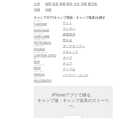
九州
福岡
佐賀
長崎
熊本
大分
宮崎
鹿児島
沖縄
沖縄
キャンプギア(キャンプ用品・キャンプ道具)を探す
コールマン
テント
Caleman
スノーピーク
ランタン
snow peak
ユニフレーム
調理器具
UNIFLAME
焚火台
ペトロマックス
PETROMAX
ダッチオーブン
ノルディスク
Nordisk
スキレット
キャプテンスタッグ
CAPTAIN STAG
タープ
DIY
自作
チェア
エムエスアール
MSR
テーブル
ヘリノックス
Helinox
バーナー・コンロ
ヒルバーグ
HILLEBERG
iPhoneアプリで綴る、
キャンプ場・キャンプ道具のストーリ
ー。