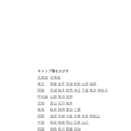
キャンプ場をさがす
北海道
北海道
東北
青森
岩手
宮城
秋田
山形
福島
関東
茨城
栃木
群馬
埼玉
千葉
東京
神奈川
甲信越
山梨
新潟
長野
北陸
富山
石川
福井
東海
岐阜
静岡
愛知
三重
関西
滋賀
京都
大阪
兵庫
奈良
和歌山
中国
鳥取
島根
岡山
広島
山口
四国
徳島
香川
愛媛
高知