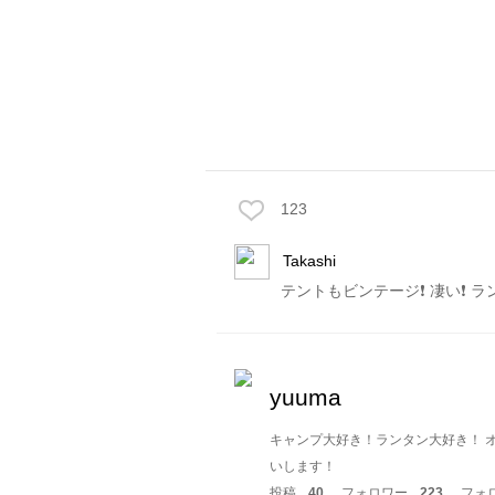
123
Takashi
テントもビンテージ❗️ 凄い❗️ 
yuuma
キャンプ大好き！ランタン大好き！ 
いします！
投稿
40
フォロワー
223
フォ