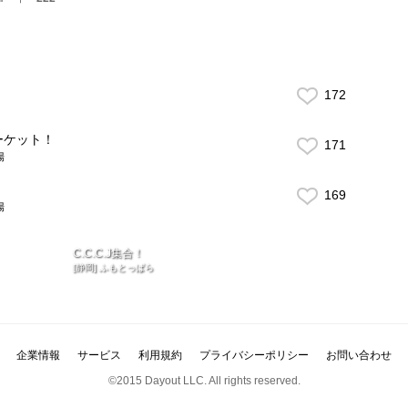
172
ーケット！
171
場
169
場
C.C.C.J集合！
[静岡] ふもとっぱら
企業情報
サービス
利用規約
プライバシーポリシー
お問い合わせ
©2015 Dayout LLC. All rights reserved.