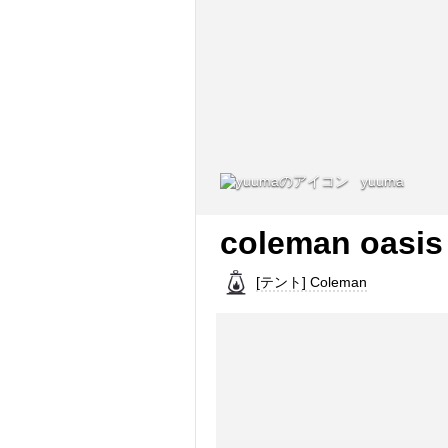
yuuma
coleman oasis
[テント] Coleman