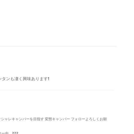
ランタンも凄く興味あります❗️
オシャレキャンパーを目指す 変態キャンパー フォローよろしくお願
ロー中
222