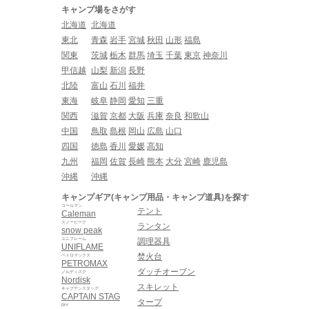
キャンプ場をさがす
北海道
北海道
東北
青森
岩手
宮城
秋田
山形
福島
関東
茨城
栃木
群馬
埼玉
千葉
東京
神奈川
甲信越
山梨
新潟
長野
北陸
富山
石川
福井
東海
岐阜
静岡
愛知
三重
関西
滋賀
京都
大阪
兵庫
奈良
和歌山
中国
鳥取
島根
岡山
広島
山口
四国
徳島
香川
愛媛
高知
九州
福岡
佐賀
長崎
熊本
大分
宮崎
鹿児島
沖縄
沖縄
キャンプギア(キャンプ用品・キャンプ道具)を探す
コールマン
テント
Caleman
スノーピーク
ランタン
snow peak
ユニフレーム
調理器具
UNIFLAME
焚火台
ペトロマックス
PETROMAX
ダッチオーブン
ノルディスク
Nordisk
スキレット
キャプテンスタッグ
CAPTAIN STAG
タープ
DIY