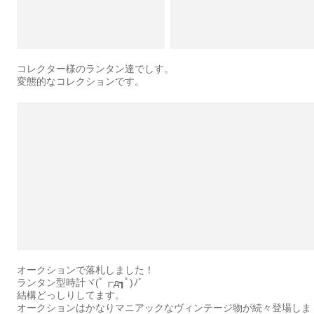
コレクター様のランタン達でしす。
変態的なコレクションです。
オークションで落札しました！
ランタン型時計ヾ(ﾟ┏д┓ﾟ)ﾉ゛
結構どっしりしてます。
オークションはかなりマニアックなヴィンテージ物が続々登場しま