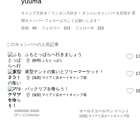
yuuma
キャンプ大好き！ランタン大好き！ オシャレキャンパーを目指す 変
態キャンパー フォローよろしくお願いします！
投稿
40
フォロワー
223
フォロー中
222
このキャンパーの人気記事
ふもとっぱらへ行きましょう
1
[静岡] ふもとっぱら
家型テントの集いとフリーマーケット！
1
[滋賀] マイアミ浜オートキャンプ場
バックリブを喰らう！
1
[滋賀] マイアミ浜オートキャンプ場
coleman oasis
オールドコールマン イベント
[テント] Coleman
[滋賀] マイアミ浜オートキャンプ場