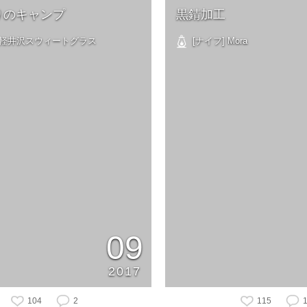
りのキャンプ
黒錆加工
 北軽井沢スウィートグラス
[ナイフ] Mora
09
2017
104
2
115