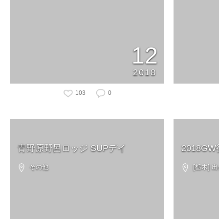
12
2018
103
0
青野原野呂ロッジ SUPデイ
2018G
その他
[栃木]