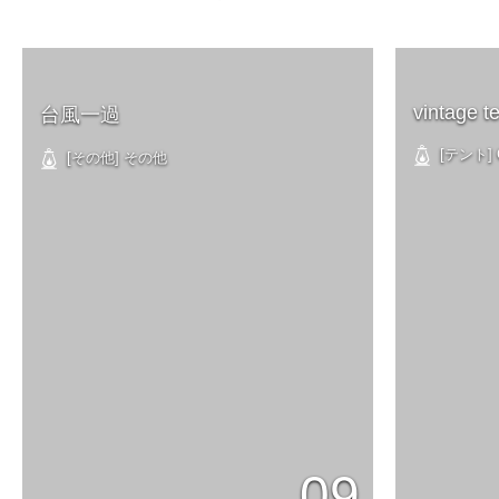
vintage t
台風一過
[テント] C
[その他] その他
09