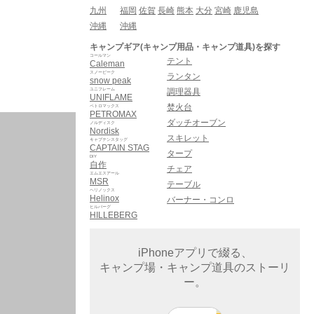
九州
福岡
佐賀
長崎
熊本
大分
宮崎
鹿児島
沖縄
沖縄
キャンプギア(キャンプ用品・キャンプ道具)を探す
コールマン
テント
Caleman
スノーピーク
ランタン
snow peak
ユニフレーム
調理器具
UNIFLAME
焚火台
ペトロマックス
PETROMAX
ダッチオーブン
ノルディスク
Nordisk
スキレット
キャプテンスタッグ
CAPTAIN STAG
タープ
DIY
自作
チェア
エムエスアール
MSR
テーブル
ヘリノックス
Helinox
バーナー・コンロ
ヒルバーグ
HILLEBERG
iPhoneアプリで綴る、
キャンプ場・キャンプ道具のストーリ
ー。