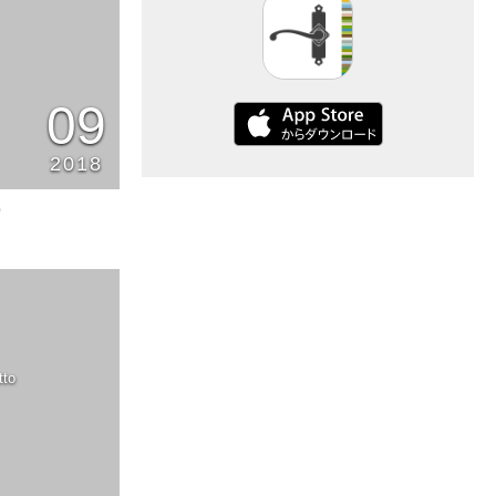
09
2018
0
tto