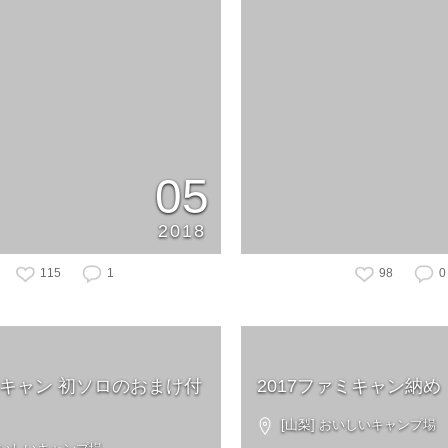
05
2018
115
1
98
0
ラスキャン 初ソロのおまけ付
2017ファミキャン納め
[山梨] おいしいキャンプ場