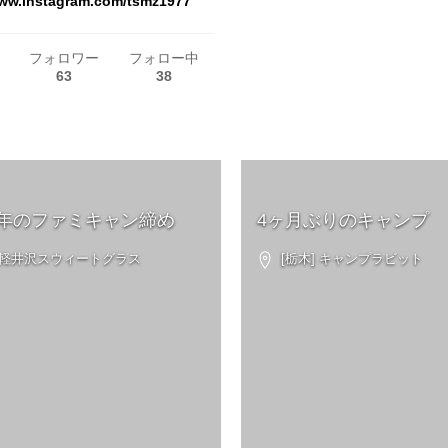
www.instagram.com/tsmz1977
フォロワー
フォロー中
63
38
年のファミキャン締め
4ヶ月ぶりのキャンプ
 北軽井沢スウィートグラス
[栃木] キャンプラビット