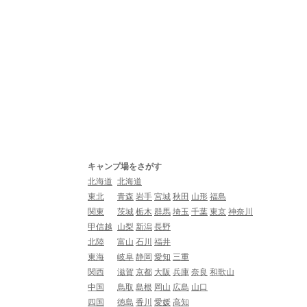
キャンプ場をさがす
北海道
北海道
東北
青森
岩手
宮城
秋田
山形
福島
関東
茨城
栃木
群馬
埼玉
千葉
東京
神奈川
甲信越
山梨
新潟
長野
北陸
富山
石川
福井
東海
岐阜
静岡
愛知
三重
関西
滋賀
京都
大阪
兵庫
奈良
和歌山
中国
鳥取
島根
岡山
広島
山口
四国
徳島
香川
愛媛
高知