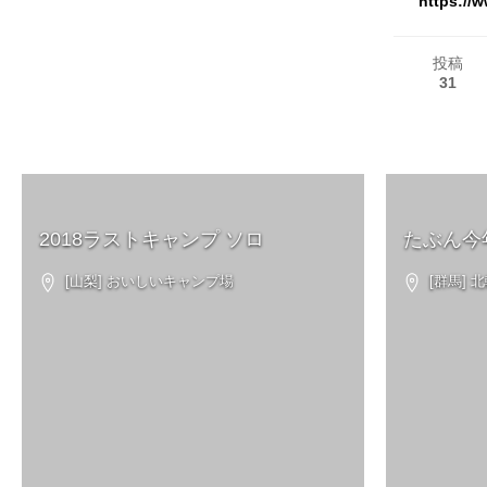
https://
投稿
31
2018ラストキャンプ ソロ
たぶん今
[山梨] おいしいキャンプ場
[群馬]