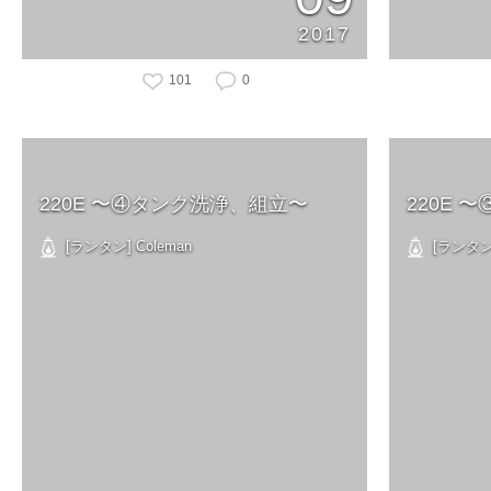
2017
101
0
220E 〜④タンク洗浄、組立〜
220E 
[ランタン] Coleman
[ランタン]