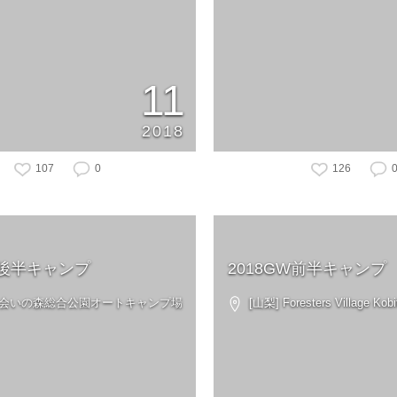
11
2018
107
0
126
W後半キャンプ
2018GW前半キャンプ
 出会いの森総合公園オートキャンプ場
[山梨] Foresters Village Kobi