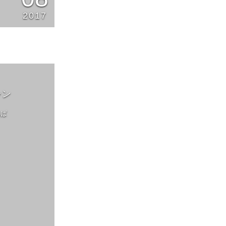
2017
ャン
んぱ