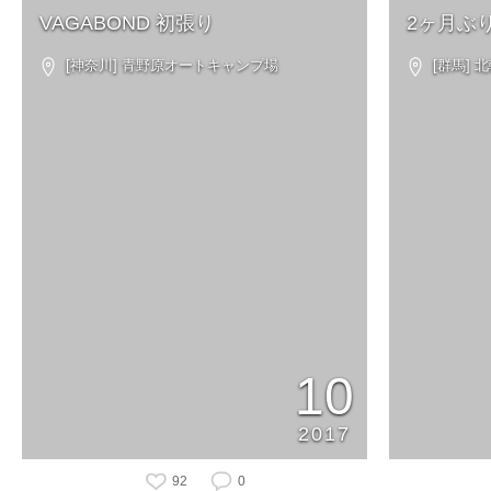
VAGABOND 初張り
2ヶ月ぶ
[神奈川] 青野原オートキャンプ場
[群馬]
10
2017
92
0