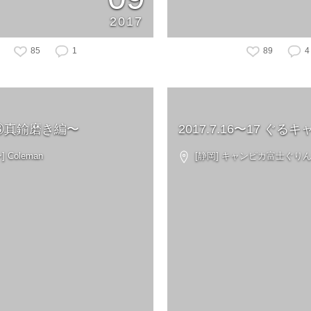
2017
85
1
89
4
〜③真鍮磨き編〜
2017.7.16〜17 ぐるキ
 Coleman
[静岡] キャンピカ富士ぐり