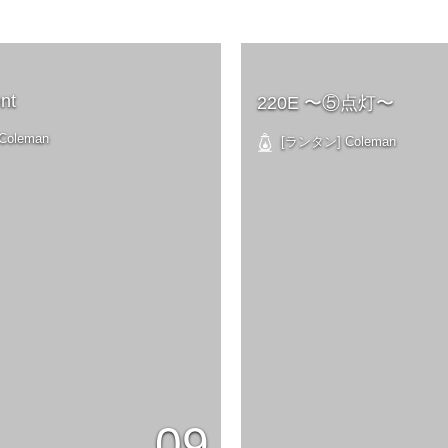
ent
220E 〜⑤点灯〜
oleman
[ランタン] Coleman
09