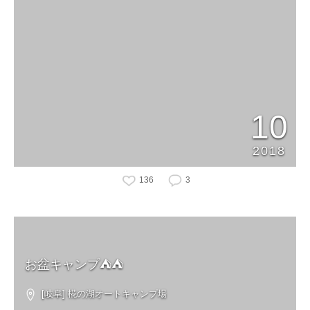
10
2018
136
3
お盆キャンプ⛺️⛺️
[岐阜] 椛の湖オートキャンプ場