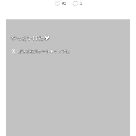
92
2
やっといけた🏕
[岐阜] 粕川オートキャンプ場