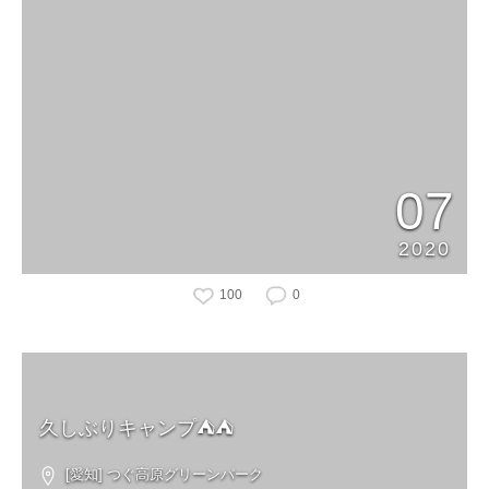
07
2020
100
0
久しぶりキャンプ⛺️⛺️
[愛知] つぐ高原グリーンパーク