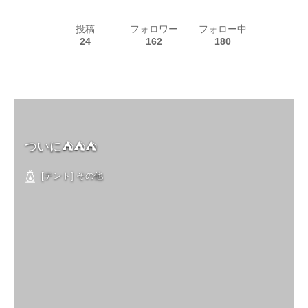
投稿
フォロワー
フォロー中
24
162
180
ついに⛺️⛺️⛺️
[テント] その他