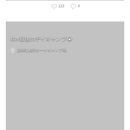
122
4
GW最後のデイキャンプ😭
[岐阜] 粕川オートキャンプ場