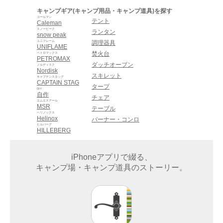
キャンプギア(キャンプ用品・キャンプ道具)を探す
コールマン
テント
Caleman
スノーピーク
ランタン
snow peak
ユニフレーム
調理器具
UNIFLAME
焚火台
ペトロマックス
PETROMAX
ダッチオーブン
ノルディスク
Nordisk
スキレット
キャプテンスタッグ
CAPTAIN STAG
タープ
DIY
自作
チェア
エムエスアール
MSR
テーブル
ヘリノックス
Helinox
バーナー・コンロ
ヒルバーグ
HILLEBERG
iPhoneアプリで綴る、
キャンプ場・キャンプ道具のストーリー。