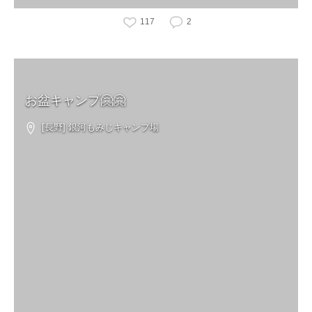
117
2
お盆キャンプ🤗🤗
[長野] 銀河もみじキャンプ場