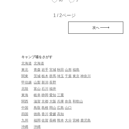
90
5
1 / 2ページ
次へ
キャンプ場をさがす
北海道
北海道
東北
青森
岩手
宮城
秋田
山形
福島
関東
茨城
栃木
群馬
埼玉
千葉
東京
神奈川
甲信越
山梨
新潟
長野
北陸
富山
石川
福井
東海
岐阜
静岡
愛知
三重
関西
滋賀
京都
大阪
兵庫
奈良
和歌山
中国
鳥取
島根
岡山
広島
山口
四国
徳島
香川
愛媛
高知
九州
福岡
佐賀
長崎
熊本
大分
宮崎
鹿児島
沖縄
沖縄