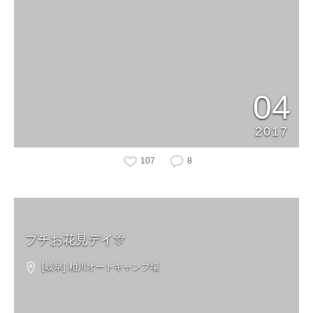
04
2017
107
8
プチお花見デイ🎊
[岐阜] 粕川オートキャンプ場