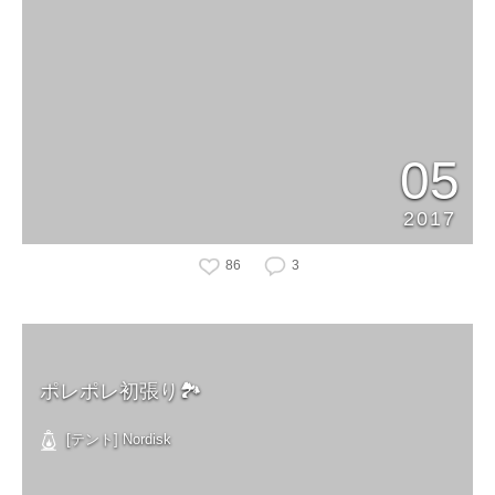
05
2017
86
3
ポレポレ初張り🏞
[テント] Nordisk