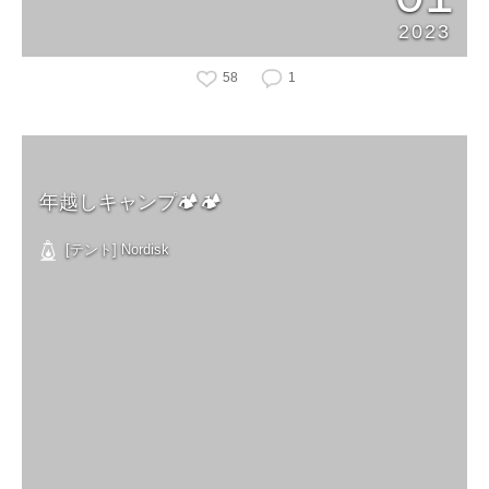
2023
58
1
年越しキャンプ🏕🏕
[テント] Nordisk