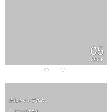
05
2021
113
2
弾丸キャンプ⛺️⛺️
[テント] Nordisk