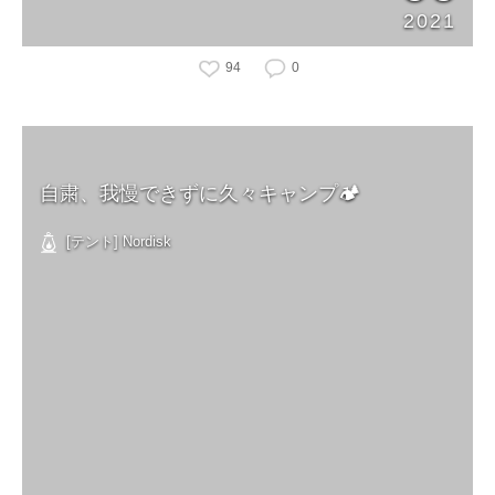
2021
94
0
自粛、我慢できずに久々キャンプ🏕
[テント] Nordisk