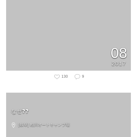
08
2017
130
9
なぜ❓❓
[岐阜] 粕川オートキャンプ場