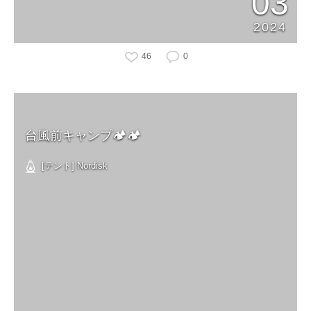
03
2024
46
0
台風前キャンプ🏕🏕
[テント] Nordisk