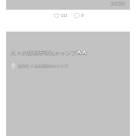
2020
111
0
久々の投稿🤣弾丸キャンプ⛺️⛺️
[岐阜] くるみ温泉&キャンプ