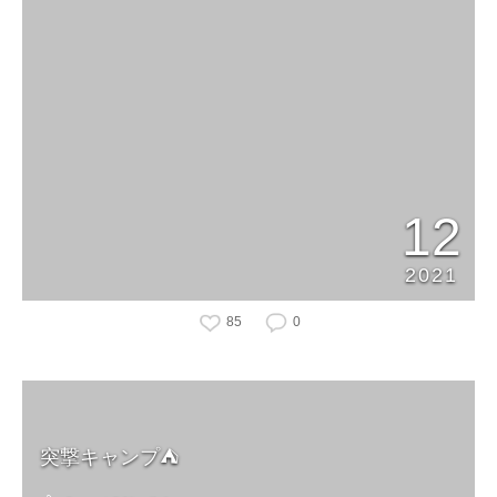
12
2021
85
0
突撃キャンプ⛺️