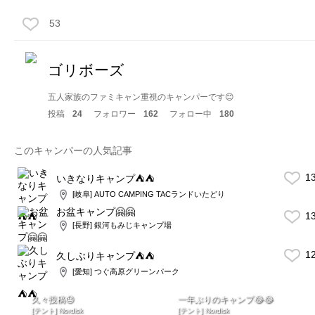
53
ゴリボーズ
五人家族のファミキャン重視のキャンパーです😊
投稿
24
フォロワー
162
フォロー中
180
このキャンパーの人気記事
1
いきなりキャンプ⛺️⛺️
[岐阜] AUTO CAMPING TACランドいたどり
お盆キャンプ🤗🤗
1
[長野] 銀河もみじキャンプ場
1
久しぶりキャンプ⛺️⛺️
[愛知] つぐ高原グリーンパーク
久々投稿😓
一年ぶりのキャンプ😂😂
[テント] Nordisk
[テント] Nordisk