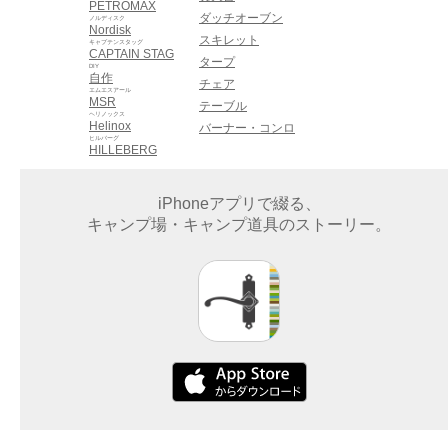
PETROMAX
ダッチオーブン
ノルディスク
Nordisk
スキレット
キャプテンスタッグ
CAPTAIN STAG
タープ
DIY
自作
チェア
エムエスアール
MSR
テーブル
ヘリノックス
Helinox
バーナー・コンロ
ヒルバーグ
HILLEBERG
iPhoneアプリで綴る、
キャンプ場・キャンプ道具のストーリー。