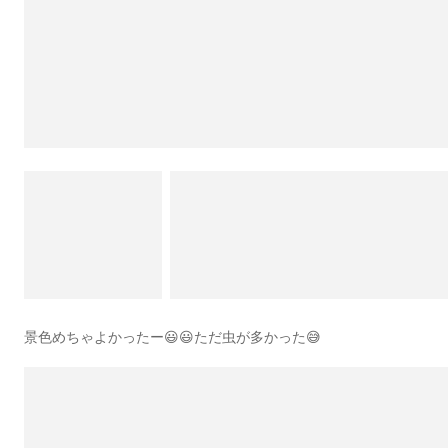
景色めちゃよかったー😃😃ただ虫が多かった😅