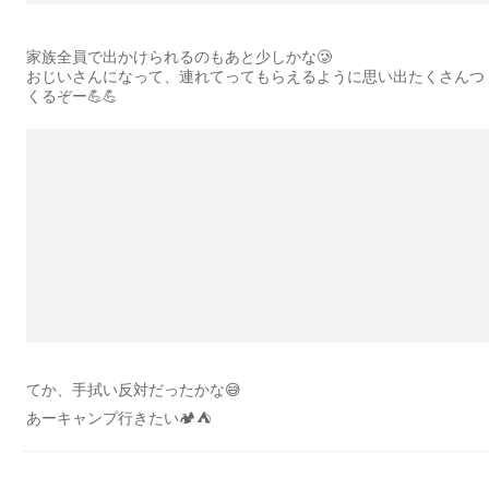
家族全員で出かけられるのもあと少しかな🥲
おじいさんになって、連れてってもらえるように思い出たくさんつ
くるぞー💪💪
てか、手拭い反対だったかな😅
あーキャンプ行きたい🏕️⛺️