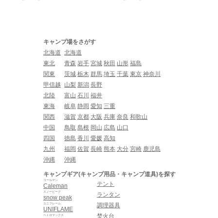
キャンプ場をさがす
北海道
北海道
東北
青森
岩手
宮城
秋田
山形
福島
関東
茨城
栃木
群馬
埼玉
千葉
東京
神奈川
甲信越
山梨
新潟
長野
北陸
富山
石川
福井
東海
岐阜
静岡
愛知
三重
関西
滋賀
京都
大阪
兵庫
奈良
和歌山
中国
鳥取
島根
岡山
広島
山口
四国
徳島
香川
愛媛
高知
九州
福岡
佐賀
長崎
熊本
大分
宮崎
鹿児島
沖縄
沖縄
キャンプギア(キャンプ用品・キャンプ道具)を探す
コールマン
テント
Caleman
スノーピーク
ランタン
snow peak
ユニフレーム
調理器具
UNIFLAME
焚火台
ペトロマックス