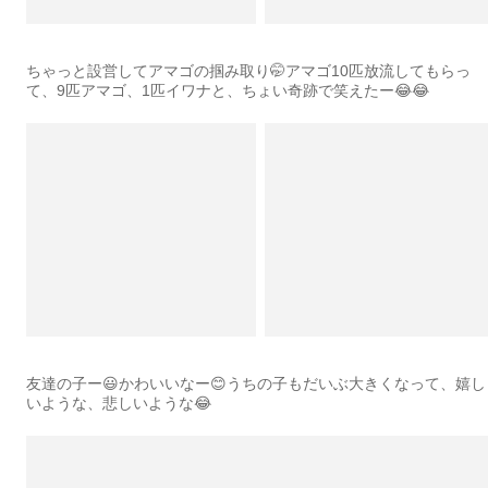
ちゃっと設営してアマゴの掴み取り🤭アマゴ10匹放流してもらっ
て、9匹アマゴ、1匹イワナと、ちょい奇跡で笑えたー😂😂
友達の子ー😃かわいいなー😊うちの子もだいぶ大きくなって、嬉し
いような、悲しいような😂